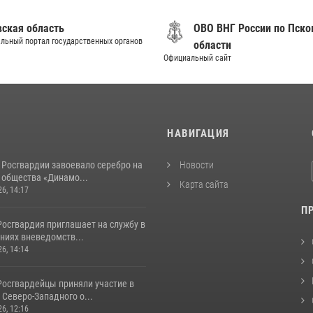
вская область
ОВО ВНГ России по Пско
льный портал государственных органов
области
Официальный сайт
И
НАВИГАЦИЯ
 Росгвардии завоевало серебро на
Новости
 общества «Динамо...
Карта сайта
26, 14:17
П
Росгвардия приглашает на службу в
ниях вневедомств...
26, 14:14
Росгвардейцы приняли участие в
Северо-Западного о...
26, 12:16