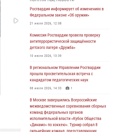
04 августа 2026, 11:58
Росгвардия информирует об изменениях в
Генерал-полковник Юрий Аверин выступил на
Федеральном законе «Об оружии»
Всероссийском молодёжном
21 июля 2026, 12:08
образовательном форуме «Территория
смыслов»
Комиссия Росгвардии провела проверку
антитеррористической защищённости
03 августа 2026, 17:21
детского лагеря «Дружба»
21 единицу оружия изъяли Псковские
10 июля 2026, 13:39
росгвардейцы за неделю
В региональном Управлении Росгвардии
03 августа 2026, 14:10
прошла просветительская встреча с
Росгвардейцы принимают участие в
кандидатом педагогических наук
обеспечении общественной безопасности во
08 июля 2026, 14:33
1
время празднования Дня ВДВ
В Москве завершились Всероссийские
02 августа 2026, 13:28
межведомственные соревнования сборных
За минувшие сутки Псковские росгвардейцы
команд федеральных органов
выезжали два раза на улицу Труда
исполнительной власти «Кубок Общества
«Динамо» по хоккею». Турнир собрал 8
31 июля 2026, 13:53
сильнейших команд, представляющих