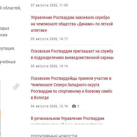
07 августа 2026, 11:30
 областей,
Управление Росгвардии завоевало серебро
на чемпионате общества «Динамо» по легкой
лодых
атлетике
яния
05 августа 2026, 14:17
путация.
Псковская Росгвардия приглашает на службу
в подразделениях вневедомственной охраны
 учебные
05 августа 2026, 14:14
Псковские Росгвардейцы приняли участие в
Чемпионате Северо-Западного округа
Росгвардии по спортивному и боевому самбо
в Вологде
04 августа 2026, 12:16
3
В региональном Управление Росгвардии
состоялся единый день государственно-
правового информирования
ПОПУЛЯРНЫЕ НОВОСТИ