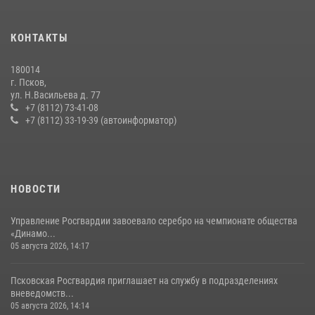
Всероссийского конкурса профессионального мастерства среди
сотрудников вневедомственной охраны Росгвардии, Псковские
КОНТАКТЫ
Росгвардейцы одержали победу
30 июля 2026, 05:10
3
180014
г. Псков,
Сотрудники вневедомственной охраны Росгвардии за минувшие
ул. Н.Васильева д. 77
сутки пресекли в областном центре серию краж
+7 (8112) 73-41-08
+7 (8112) 33-19-39 (автоинформатор)
22 июля 2026, 10:19
Сотрудники вневедомственной охраны Росгвардии пресекли
хищение в магазине в Пскове
16 июля 2026, 10:24
НОВОСТИ
Управление Росгвардии завоевало серебро на чемпионате общества
«Динамо...
05 августа 2026, 14:17
Псковская Росгвардия приглашает на службу в подразделениях
вневедомств...
05 августа 2026, 14:14