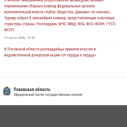
В Москве завершились Всероссийские межведомственные
Псковская Росгвардия приглашает на службу в подразделениях
соревнования сборных команд федеральных органов
вневедомственной охраны
исполнительной власти «Кубок Общества «Динамо» по хоккею».
29 июля 2026, 14:56
Турнир собрал 8 сильнейших команд, представляющих ключевые
структуры страны: Росгвардию, МЧС, МВД, ФСБ, ФСО, ФСИН, ГУСП,
ФССП.
14 июля 2026, 10:29
В Псковской области росгвардейцы приняли участие в
ведомственной донорской акции «От сердца к сердцу»
28 июля 2026, 05:16
В Управлении Росгвардии по Псковской области состоялось
рабочее совещание
13 июля 2026, 05:29
Псковская область
Официальный портал государственных органов
В Пскове росгвардейцы приняли участие в торжественно-памятной
церемонии
24 июля 2026, 13:59
1
В Санкт-Петербурге прошел окружной этап ежегодного