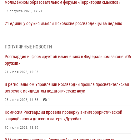
молодёжном образовательном форуме «Территория смыслов»
03 августа 2026, 17:21
21 единицу оружия изъяли Псковские росгвардейцы за неделю
03 августа 2026, 14:10
Росгвардейцы принимают участие в обеспечении общественной
ПОПУЛЯРНЫЕ НОВОСТИ
безопасности во время празднования Дня ВДВ
Росгвардия информирует об изменениях в Федеральном законе «Об
02 августа 2026, 13:28
оружии»
За минувшие сутки Псковские росгвардейцы выезжали два раза на
21 июля 2026, 12:08
улицу Труда
В региональном Управлении Росгвардии прошла просветительская
31 июля 2026, 13:53
встреча с кандидатом педагогических наук
В Санкт-Петербурге прошел окружной этап ежегодного
08 июля 2026, 14:33
1
Всероссийского конкурса профессионального мастерства среди
Комиссия Росгвардии провела проверку антитеррористической
сотрудников вневедомственной охраны Росгвардии, Псковские
защищённости детского лагеря «Дружба»
Росгвардейцы одержали победу
10 июля 2026, 13:39
30 июля 2026, 05:10
3