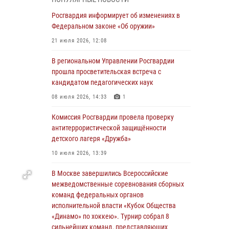
03 августа 2026, 17:21
Росгвардия информирует об изменениях в
21 единицу оружия изъяли Псковские
Федеральном законе «Об оружии»
росгвардейцы за неделю
21 июля 2026, 12:08
03 августа 2026, 14:10
В региональном Управлении Росгвардии
Росгвардейцы принимают участие в
прошла просветительская встреча с
обеспечении общественной безопасности во
кандидатом педагогических наук
время празднования Дня ВДВ
08 июля 2026, 14:33
1
02 августа 2026, 13:28
Комиссия Росгвардии провела проверку
За минувшие сутки Псковские росгвардейцы
антитеррористической защищённости
выезжали два раза на улицу Труда
детского лагеря «Дружба»
31 июля 2026, 13:53
10 июля 2026, 13:39
В Санкт-Петербурге прошел окружной этап
В Москве завершились Всероссийские
ежегодного Всероссийского конкурса
межведомственные соревнования сборных
профессионального мастерства среди
команд федеральных органов
сотрудников вневедомственной охраны
исполнительной власти «Кубок Общества
Росгвардии, Псковские Росгвардейцы
«Динамо» по хоккею». Турнир собрал 8
одержали победу
сильнейших команд, представляющих