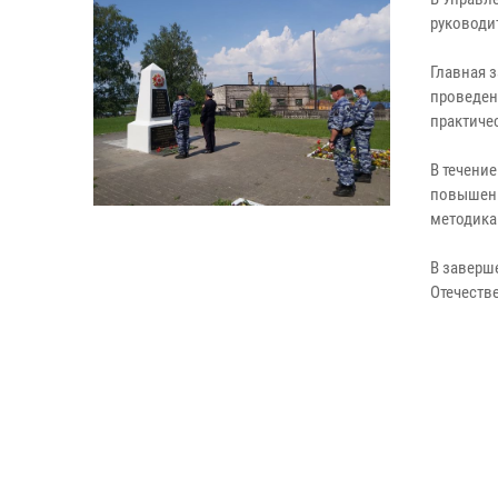
руководи
Главная 
проведен
практиче
В течени
повышени
методика
В заверш
Отечеств