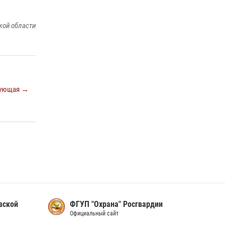
сотрудников вневедомственной охраны
Росгвардии, Псковские Росгвардейцы
кой области
одержали победу
30 июля 2026, 05:10
3
Сотрудники вневедомственной охраны
Росгвардии пресекли хищение в магазине в
Пскове
ующая →
16 июля 2026, 10:24
Сотрудники вневедомственной охраны
Росгвардии за минувшие сутки пресекли в
областном центре серию краж
22 июля 2026, 10:19
вской
ФГУП "Охрана" Росгвардии
Официальный сайт