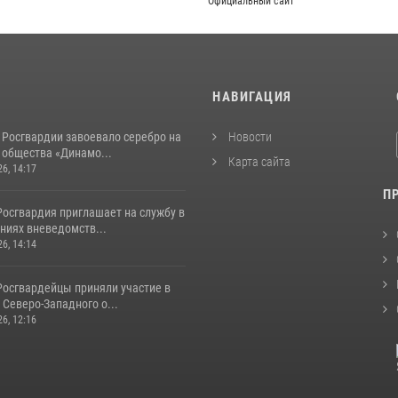
Официальный сайт
И
НАВИГАЦИЯ
 Росгвардии завоевало серебро на
Новости
 общества «Динамо...
Карта сайта
26, 14:17
П
Росгвардия приглашает на службу в
ниях вневедомств...
26, 14:14
Росгвардейцы приняли участие в
Северо-Западного о...
26, 12:16