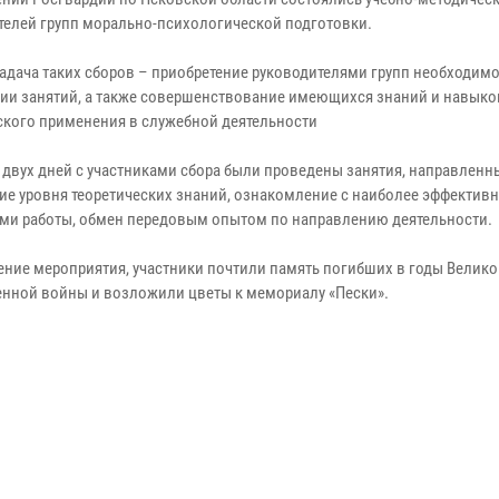
телей групп морально-психологической подготовки.
задача таких сборов – приобретение руководителями групп необходимо
ии занятий, а также совершенствование имеющихся знаний и навыко
ского применения в служебной деятельности
е двух дней с участниками сбора были проведены занятия, направленн
е уровня теоретических знаний, ознакомление с наиболее эффектив
ми работы, обмен передовым опытом по направлению деятельности.
ение мероприятия, участники почтили память погибших в годы Велик
енной войны и возложили цветы к мемориалу «Пески».