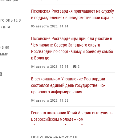
Псковская Росгвардия приглашает на службу
в подразделениях вневедомственной охраны
го опыта в
в для
05 августа 2026, 14:14
Псковские Росгвардейцы приняли участие в
Чемпионате Северо-Западного округа
ые на
Росгвардии по спортивному и боевому самбо
ными
в Вологде
04 августа 2026, 12:16
3
ой
В региональном Управление Росгвардии
состоялся единый день государственно-
правового информирования
04 августа 2026, 11:58
Генерал-полковник Юрий Аверин выступил на
Всероссийском молодёжном
образовательном форуме «Территория
смыслов»
ПОПУЛЯРНЫЕ НОВОСТИ