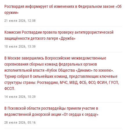
Росгвардия информирует об изменениях в Федеральном законе «Об
21 единицу оружия изъяли Псковские росгвардейцы за неделю
оружии»
03 августа 2026, 14:10
21 июля 2026, 12:08
Росгвардейцы принимают участие в обеспечении общественной
Комиссия Росгвардии провела проверку антитеррористической
безопасности во время празднования Дня ВДВ
защищённости детского лагеря «Дружба»
02 августа 2026, 13:28
10 июля 2026, 13:39
За минувшие сутки Псковские росгвардейцы выезжали два раза на
В Москве завершились Всероссийские межведомственные
улицу Труда
соревнования сборных команд федеральных органов
31 июля 2026, 13:53
исполнительной власти «Кубок Общества «Динамо» по хоккею».
Турнир собрал 8 сильнейших команд, представляющих ключевые
В Санкт-Петербурге прошел окружной этап ежегодного
структуры страны: Росгвардию, МЧС, МВД, ФСБ, ФСО, ФСИН, ГУСП,
Всероссийского конкурса профессионального мастерства среди
ФССП.
сотрудников вневедомственной охраны Росгвардии, Псковские
Росгвардейцы одержали победу
14 июля 2026, 10:29
30 июля 2026, 05:10
3
В Псковской области росгвардейцы приняли участие в
ведомственной донорской акции «От сердца к сердцу»
28 июля 2026, 05:16