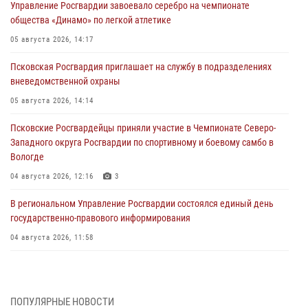
Управление Росгвардии завоевало серебро на чемпионате
общества «Динамо» по легкой атлетике
05 августа 2026, 14:17
Псковская Росгвардия приглашает на службу в подразделениях
вневедомственной охраны
05 августа 2026, 14:14
Псковские Росгвардейцы приняли участие в Чемпионате Северо-
Западного округа Росгвардии по спортивному и боевому самбо в
Вологде
04 августа 2026, 12:16
3
В региональном Управление Росгвардии состоялся единый день
государственно-правового информирования
04 августа 2026, 11:58
Генерал-полковник Юрий Аверин выступил на Всероссийском
молодёжном образовательном форуме «Территория смыслов»
03 августа 2026, 17:21
ПОПУЛЯРНЫЕ НОВОСТИ