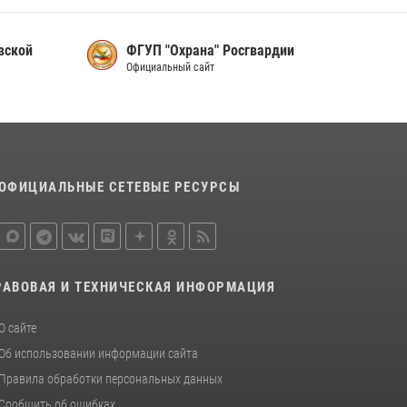
сотрудников вневедомственной охраны
Росгвардии, Псковские Росгвардейцы
одержали победу
вской
ФГУП "Охрана" Росгвардии
Официальный сайт
30 июля 2026, 05:10
3
Сотрудники вневедомственной охраны
Росгвардии пресекли хищение в магазине в
Пскове
16 июля 2026, 10:24
ОФИЦИАЛЬНЫЕ СЕТЕВЫЕ РЕСУРСЫ
Сотрудники вневедомственной охраны
Росгвардии за минувшие сутки пресекли в
областном центре серию краж
22 июля 2026, 10:19
РАВОВАЯ И ТЕХНИЧЕСКАЯ ИНФОРМАЦИЯ
О сайте
Об использовании информации сайта
Правила обработки персональных данных
Сообщить об ошибках