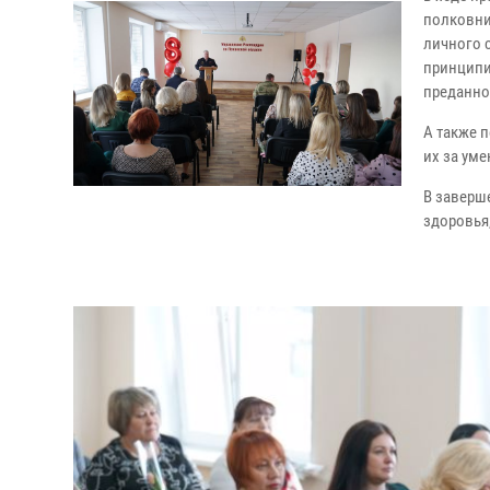
полковни
личного 
принципи
преданно
А также 
их за уме
В заверш
здоровья,