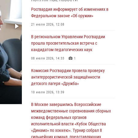
03 августа 2026, 17:21
Росгвардия информирует об изменениях в
21 единицу оружия изъяли Псковские
Федеральном законе «Об оружии»
росгвардейцы за неделю
21 июля 2026, 12:08
03 августа 2026, 14:10
В региональном Управлении Росгвардии
Росгвардейцы принимают участие в
прошла просветительская встреча с
обеспечении общественной безопасности во
кандидатом педагогических наук
время празднования Дня ВДВ
08 июля 2026, 14:33
1
02 августа 2026, 13:28
Комиссия Росгвардии провела проверку
За минувшие сутки Псковские росгвардейцы
антитеррористической защищённости
выезжали два раза на улицу Труда
детского лагеря «Дружба»
31 июля 2026, 13:53
10 июля 2026, 13:39
В Санкт-Петербурге прошел окружной этап
В Москве завершились Всероссийские
ежегодного Всероссийского конкурса
межведомственные соревнования сборных
профессионального мастерства среди
команд федеральных органов
сотрудников вневедомственной охраны
исполнительной власти «Кубок Общества
Росгвардии, Псковские Росгвардейцы
«Динамо» по хоккею». Турнир собрал 8
одержали победу
сильнейших команд, представляющих