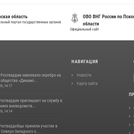
вская область
ОВО ВНГ России по Пско
льный портал государственных органов
области
Официальный сайт
И
НАВИГАЦИЯ
 Росгвардии завоевало серебро на
Новости
 общества «Динамо...
Карта сайта
26, 14:17
П
Росгвардия приглашает на службу в
ниях вневедомств...
26, 14:14
Росгвардейцы приняли участие в
Северо-Западного о...