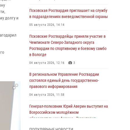
ину
Псковская Росгвардия приглашает на службу
ти,
в подразделениях вневедомственной охраны
му долгу и
05 августа 2026, 14:14
лагодарил
Псковские Росгвардейцы приняли участие в
Чемпионате Северо-Западного округа
Росгвардии по спортивному и боевому самбо
ого
в Вологде
04 августа 2026, 12:16
3
В региональном Управление Росгвардии
состоялся единый день государственно-
правового информирования
04 августа 2026, 11:58
Генерал-полковник Юрий Аверин выступил на
Всероссийском молодёжном
образовательном форуме «Территория
смыслов»
ПОПУЛЯРНЫЕ НОВОСТИ