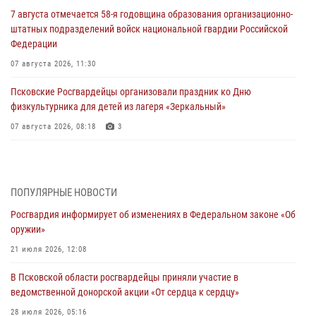
7 августа отмечается 58-я годовщина образования организационно-
штатных подразделений войск национальной гвардии Российской
Федерации
07 августа 2026, 11:30
Псковские Росгвардейцы организовали праздник ко Дню
физкультурника для детей из лагеря «Зеркальный»
07 августа 2026, 08:18
3
Управление Росгвардии завоевало серебро на чемпионате
общества «Динамо» по легкой атлетике
05 августа 2026, 14:17
ПОПУЛЯРНЫЕ НОВОСТИ
Росгвардия информирует об изменениях в Федеральном законе «Об
Псковская Росгвардия приглашает на службу в подразделениях
оружии»
вневедомственной охраны
21 июля 2026, 12:08
05 августа 2026, 14:14
В Псковской области росгвардейцы приняли участие в
Псковские Росгвардейцы приняли участие в Чемпионате Северо-
ведомственной донорской акции «От сердца к сердцу»
Западного округа Росгвардии по спортивному и боевому самбо в
Вологде
28 июля 2026, 05:16