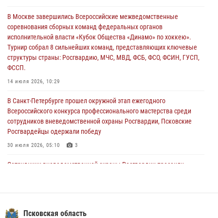
04 августа 2026, 12:16
3
В Москве завершились Всероссийские межведомственные
соревнования сборных команд федеральных органов
В региональном Управление Росгвардии состоялся единый день
исполнительной власти «Кубок Общества «Динамо» по хоккею».
государственно-правового информирования
Турнир собрал 8 сильнейших команд, представляющих ключевые
04 августа 2026, 11:58
структуры страны: Росгвардию, МЧС, МВД, ФСБ, ФСО, ФСИН, ГУСП,
ФССП.
Генерал-полковник Юрий Аверин выступил на Всероссийском
молодёжном образовательном форуме «Территория смыслов»
14 июля 2026, 10:29
03 августа 2026, 17:21
В Санкт-Петербурге прошел окружной этап ежегодного
Всероссийского конкурса профессионального мастерства среди
сотрудников вневедомственной охраны Росгвардии, Псковские
Росгвардейцы одержали победу
30 июля 2026, 05:10
3
Сотрудники вневедомственной охраны Росгвардии пресекли
хищение в магазине в Пскове
16 июля 2026, 10:24
В Управлении Росгвардии по Псковской области состоялось
Псковская область