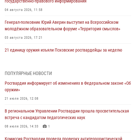
государственно-правового информирования
04 августа 2026, 11:58
Генерал-полковник Юрий Аверин выступил на Всероссийском
молодёжном образовательном форуме «Территория смыслов»
03 августа 2026, 17:21
21 единицу оружия изъяли Псковские росгвардейцы за неделю
03 августа 2026, 14:10
Росгвардейцы принимают участие в обеспечении общественной
ПОПУЛЯРНЫЕ НОВОСТИ
безопасности во время празднования Дня ВДВ
Росгвардия информирует об изменениях в Федеральном законе «Об
02 августа 2026, 13:28
оружии»
За минувшие сутки Псковские росгвардейцы выезжали два раза на
21 июля 2026, 12:08
улицу Труда
В региональном Управлении Росгвардии прошла просветительская
31 июля 2026, 13:53
встреча с кандидатом педагогических наук
В Санкт-Петербурге прошел окружной этап ежегодного
08 июля 2026, 14:33
1
Всероссийского конкурса профессионального мастерства среди
Комиссия Росгвардии провела проверку антитеррористической