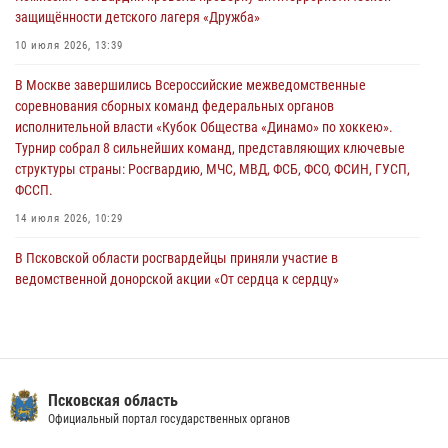
сотрудников вневедомственной охраны Росгвардии, Псковские
защищённости детского лагеря «Дружба»
Росгвардейцы одержали победу
10 июля 2026, 13:39
30 июля 2026, 05:10
3
В Москве завершились Всероссийские межведомственные
Псковская Росгвардия приглашает на службу в подразделениях
соревнования сборных команд федеральных органов
вневедомственной охраны
исполнительной власти «Кубок Общества «Динамо» по хоккею».
29 июля 2026, 14:56
Турнир собрал 8 сильнейших команд, представляющих ключевые
структуры страны: Росгвардию, МЧС, МВД, ФСБ, ФСО, ФСИН, ГУСП,
ФССП.
14 июля 2026, 10:29
В Псковской области росгвардейцы приняли участие в
ведомственной донорской акции «От сердца к сердцу»
28 июля 2026, 05:16
В Управлении Росгвардии по Псковской области состоялось
рабочее совещание
13 июля 2026, 05:29
Псковская область
Официальный портал государственных органов
В Пскове росгвардейцы приняли участие в торжественно-памятной