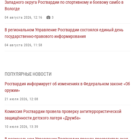
Западного округа Росгвардии по спортивному и боевому самбо в
Вологде
04 августа 2026, 12:16
3
В региональном Управление Росгвардии состоялся единый день
государственно-правового информирования
04 августа 2026, 11:58
Генерал-полковник Юрий Аверин выступил на Всероссийском
молодёжном образовательном форуме «Территория смыслов»
03 августа 2026, 17:21
ПОПУЛЯРНЫЕ НОВОСТИ
Росгвардия информирует об изменениях в Федеральном законе «Об
21 единицу оружия изъяли Псковские росгвардейцы за неделю
оружии»
03 августа 2026, 14:10
21 июля 2026, 12:08
Росгвардейцы принимают участие в обеспечении общественной
Комиссия Росгвардии провела проверку антитеррористической
безопасности во время празднования Дня ВДВ
защищённости детского лагеря «Дружба»
02 августа 2026, 13:28
10 июля 2026, 13:39
За минувшие сутки Псковские росгвардейцы выезжали два раза на
В региональном Управлении Росгвардии прошла просветительская