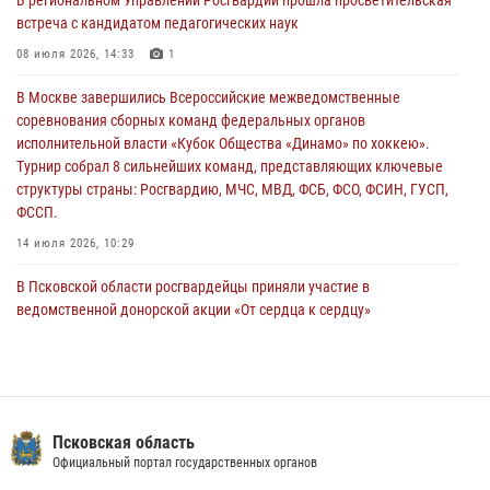
улицу Труда
встреча с кандидатом педагогических наук
31 июля 2026, 13:53
08 июля 2026, 14:33
1
В Санкт-Петербурге прошел окружной этап ежегодного
В Москве завершились Всероссийские межведомственные
Всероссийского конкурса профессионального мастерства среди
соревнования сборных команд федеральных органов
сотрудников вневедомственной охраны Росгвардии, Псковские
исполнительной власти «Кубок Общества «Динамо» по хоккею».
Росгвардейцы одержали победу
Турнир собрал 8 сильнейших команд, представляющих ключевые
30 июля 2026, 05:10
3
структуры страны: Росгвардию, МЧС, МВД, ФСБ, ФСО, ФСИН, ГУСП,
ФССП.
14 июля 2026, 10:29
В Псковской области росгвардейцы приняли участие в
ведомственной донорской акции «От сердца к сердцу»
28 июля 2026, 05:16
В Пскове росгвардейцы приняли участие в торжественно-памятной
церемонии
24 июля 2026, 13:59
1
Псковская область
Официальный портал государственных органов
В Управлении Росгвардии по Псковской области состоялось