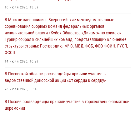
02 августа 2026, 13:28
10 июля 2026, 13:39
За минувшие сутки Псковские росгвардейцы выезжали два раза на
В Москве завершились Всероссийские межведомственные
улицу Труда
соревнования сборных команд федеральных органов
31 июля 2026, 13:53
исполнительной власти «Кубок Общества «Динамо» по хоккею».
Турнир собрал 8 сильнейших команд, представляющих ключевые
В Санкт-Петербурге прошел окружной этап ежегодного
структуры страны: Росгвардию, МЧС, МВД, ФСБ, ФСО, ФСИН, ГУСП,
Всероссийского конкурса профессионального мастерства среди
ФССП.
сотрудников вневедомственной охраны Росгвардии, Псковские
Росгвардейцы одержали победу
14 июля 2026, 10:29
30 июля 2026, 05:10
3
В Псковской области росгвардейцы приняли участие в
ведомственной донорской акции «От сердца к сердцу»
28 июля 2026, 05:16
В Пскове росгвардейцы приняли участие в торжественно-памятной
церемонии
24 июля 2026, 13:59
1
В Управлении Росгвардии по Псковской области состоялось
рабочее совещание