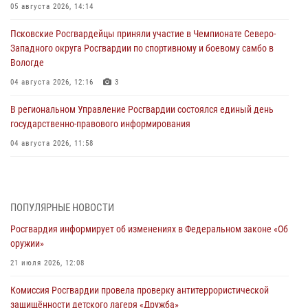
05 августа 2026, 14:14
Псковские Росгвардейцы приняли участие в Чемпионате Северо-
Западного округа Росгвардии по спортивному и боевому самбо в
Вологде
04 августа 2026, 12:16
3
В региональном Управление Росгвардии состоялся единый день
государственно-правового информирования
04 августа 2026, 11:58
Генерал-полковник Юрий Аверин выступил на Всероссийском
молодёжном образовательном форуме «Территория смыслов»
03 августа 2026, 17:21
ПОПУЛЯРНЫЕ НОВОСТИ
Росгвардия информирует об изменениях в Федеральном законе «Об
21 единицу оружия изъяли Псковские росгвардейцы за неделю
оружии»
03 августа 2026, 14:10
21 июля 2026, 12:08
Росгвардейцы принимают участие в обеспечении общественной
Комиссия Росгвардии провела проверку антитеррористической
безопасности во время празднования Дня ВДВ
защищённости детского лагеря «Дружба»