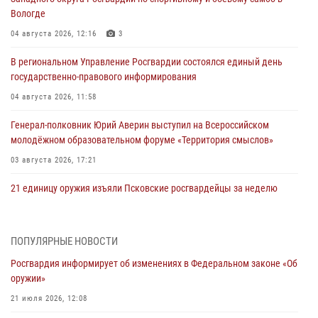
Вологде
04 августа 2026, 12:16
3
В региональном Управление Росгвардии состоялся единый день
государственно-правового информирования
04 августа 2026, 11:58
Генерал-полковник Юрий Аверин выступил на Всероссийском
молодёжном образовательном форуме «Территория смыслов»
03 августа 2026, 17:21
21 единицу оружия изъяли Псковские росгвардейцы за неделю
03 августа 2026, 14:10
Росгвардейцы принимают участие в обеспечении общественной
ПОПУЛЯРНЫЕ НОВОСТИ
безопасности во время празднования Дня ВДВ
Росгвардия информирует об изменениях в Федеральном законе «Об
02 августа 2026, 13:28
оружии»
За минувшие сутки Псковские росгвардейцы выезжали два раза на
21 июля 2026, 12:08
улицу Труда