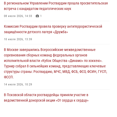
В региональном Управлении Росгвардии прошла просветительская
31 июля 2026, 13:53
встреча с кандидатом педагогических наук
В Санкт-Петербурге прошел окружной этап ежегодного
08 июля 2026, 14:33
1
Всероссийского конкурса профессионального мастерства среди
Комиссия Росгвардии провела проверку антитеррористической
сотрудников вневедомственной охраны Росгвардии, Псковские
защищённости детского лагеря «Дружба»
Росгвардейцы одержали победу
10 июля 2026, 13:39
30 июля 2026, 05:10
3
В Москве завершились Всероссийские межведомственные
Псковская Росгвардия приглашает на службу в подразделениях
соревнования сборных команд федеральных органов
вневедомственной охраны
исполнительной власти «Кубок Общества «Динамо» по хоккею».
29 июля 2026, 14:56
Турнир собрал 8 сильнейших команд, представляющих ключевые
структуры страны: Росгвардию, МЧС, МВД, ФСБ, ФСО, ФСИН, ГУСП,
ФССП.
14 июля 2026, 10:29
В Псковской области росгвардейцы приняли участие в
ведомственной донорской акции «От сердца к сердцу»
28 июля 2026, 05:16