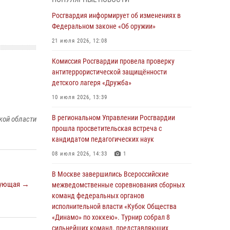
04 августа 2026, 11:58
Росгвардия информирует об изменениях в
Генерал-полковник Юрий Аверин выступил на
Федеральном законе «Об оружии»
Всероссийском молодёжном
21 июля 2026, 12:08
образовательном форуме «Территория
смыслов»
Комиссия Росгвардии провела проверку
антитеррористической защищённости
03 августа 2026, 17:21
детского лагеря «Дружба»
21 единицу оружия изъяли Псковские
10 июля 2026, 13:39
росгвардейцы за неделю
В региональном Управлении Росгвардии
кой области
03 августа 2026, 14:10
прошла просветительская встреча с
Росгвардейцы принимают участие в
кандидатом педагогических наук
обеспечении общественной безопасности во
08 июля 2026, 14:33
1
время празднования Дня ВДВ
В Москве завершились Всероссийские
02 августа 2026, 13:28
ующая →
межведомственные соревнования сборных
За минувшие сутки Псковские росгвардейцы
команд федеральных органов
выезжали два раза на улицу Труда
исполнительной власти «Кубок Общества
«Динамо» по хоккею». Турнир собрал 8
31 июля 2026, 13:53
сильнейших команд, представляющих