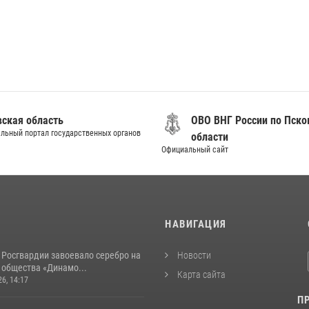
вская область
ОВО ВНГ России по Пско
льный портал государственных органов
области
Официальный сайт
И
НАВИГАЦИЯ
 Росгвардии завоевало серебро на
Новости
 общества «Динамо...
Карта сайта
26, 14:17
П