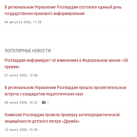
В региональном Управление Росгвардии состоялся единый день
государственно-правового информирования
04 августа 2026, 11:58
Генерал-полковник Юрий Аверин выступил на Всероссийском
молодёжном образовательном форуме «Территория смыслов»
03 августа 2026, 17:21
ПОПУЛЯРНЫЕ НОВОСТИ
Росгвардия информирует об изменениях в Федеральном законе «Об
21 единицу оружия изъяли Псковские росгвардейцы за неделю
оружии»
03 августа 2026, 14:10
21 июля 2026, 12:08
Росгвардейцы принимают участие в обеспечении общественной
В региональном Управлении Росгвардии прошла просветительская
безопасности во время празднования Дня ВДВ
встреча с кандидатом педагогических наук
02 августа 2026, 13:28
08 июля 2026, 14:33
1
За минувшие сутки Псковские росгвардейцы выезжали два раза на
Комиссия Росгвардии провела проверку антитеррористической
улицу Труда
защищённости детского лагеря «Дружба»
31 июля 2026, 13:53
10 июля 2026, 13:39
В Санкт-Петербурге прошел окружной этап ежегодного