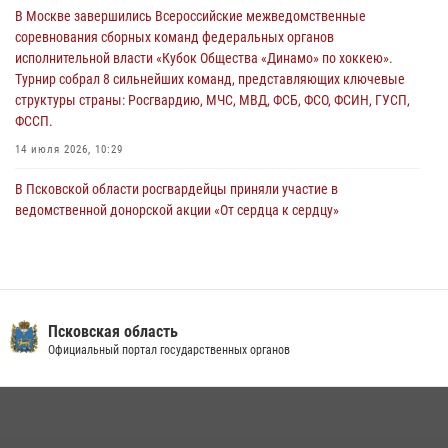
В Москве завершились Всероссийские межведомственные
Всероссийского конкурса профессионального мастерства среди
соревнования сборных команд федеральных органов
сотрудников вневедомственной охраны Росгвардии, Псковские
исполнительной власти «Кубок Общества «Динамо» по хоккею».
Росгвардейцы одержали победу
Турнир собрал 8 сильнейших команд, представляющих ключевые
30 июля 2026, 05:10
3
структуры страны: Росгвардию, МЧС, МВД, ФСБ, ФСО, ФСИН, ГУСП,
ФССП.
14 июля 2026, 10:29
В Псковской области росгвардейцы приняли участие в
ведомственной донорской акции «От сердца к сердцу»
28 июля 2026, 05:16
В Пскове росгвардейцы приняли участие в торжественно-памятной
церемонии
24 июля 2026, 13:59
1
Псковская область
Официальный портал государственных органов
В Управлении Росгвардии по Псковской области состоялось
рабочее совещание
13 июля 2026, 05:29