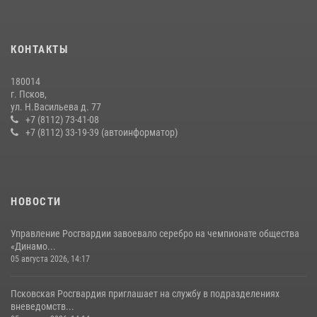
В Санкт-Петербурге прошел окружной этап ежегодного
Всероссийского конкурса профессионального мастерства среди
сотрудников вневедомственной охраны Росгвардии, Псковские
КОНТАКТЫ
Росгвардейцы одержали победу
30 июля 2026, 05:10
3
180014
г. Псков,
Сотрудники вневедомственной охраны Росгвардии за минувшие
ул. Н.Васильева д. 77
сутки пресекли в областном центре серию краж
+7 (8112) 73-41-08
+7 (8112) 33-19-39 (автоинформатор)
22 июля 2026, 10:19
Сотрудники вневедомственной охраны Росгвардии пресекли
хищение в магазине в Пскове
16 июля 2026, 10:24
НОВОСТИ
Управление Росгвардии завоевало серебро на чемпионате общества
«Динамо...
05 августа 2026, 14:17
Псковская Росгвардия приглашает на службу в подразделениях
вневедомств...