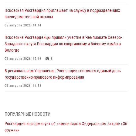
Псковская Росгвардия приглашает на службу в подразделениях
вневедомственной охраны
05 августа 2026, 14:14
Псковские Росгвардейцы приняли участие в Чемпионате Северо-
Западного округа Росгвардии по спортивному и боевому самбо в
Вологде
04 августа 2026, 12:16
3
В региональном Управление Росгвардии состоялся единый день
государственно-правового информирования
04 августа 2026, 11:58
Генерал-полковник Юрий Аверин выступил на Всероссийском
молодёжном образовательном форуме «Территория смыслов»
03 августа 2026, 17:21
ПОПУЛЯРНЫЕ НОВОСТИ
Росгвардия информирует об изменениях в Федеральном законе «Об
21 единицу оружия изъяли Псковские росгвардейцы за неделю
оружии»
03 августа 2026, 14:10