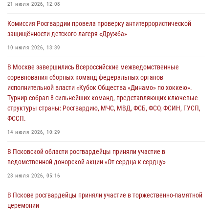
21 июля 2026, 12:08
Росгвардейцы принимают участие в обеспечении общественной
Комиссия Росгвардии провела проверку антитеррористической
безопасности во время празднования Дня ВДВ
защищённости детского лагеря «Дружба»
02 августа 2026, 13:28
10 июля 2026, 13:39
За минувшие сутки Псковские росгвардейцы выезжали два раза на
В Москве завершились Всероссийские межведомственные
улицу Труда
соревнования сборных команд федеральных органов
31 июля 2026, 13:53
исполнительной власти «Кубок Общества «Динамо» по хоккею».
Турнир собрал 8 сильнейших команд, представляющих ключевые
В Санкт-Петербурге прошел окружной этап ежегодного
структуры страны: Росгвардию, МЧС, МВД, ФСБ, ФСО, ФСИН, ГУСП,
Всероссийского конкурса профессионального мастерства среди
ФССП.
сотрудников вневедомственной охраны Росгвардии, Псковские
Росгвардейцы одержали победу
14 июля 2026, 10:29
30 июля 2026, 05:10
3
В Псковской области росгвардейцы приняли участие в
ведомственной донорской акции «От сердца к сердцу»
28 июля 2026, 05:16
В Пскове росгвардейцы приняли участие в торжественно-памятной
церемонии