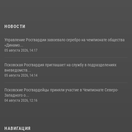
Сотрудники вневедомственной охраны Росгвардии за минувшие
сутки пресекли в областном центре серию краж
22 июля 2026, 10:19
НОВОСТИ
Управление Росгвардии завоевало серебро на чемпионате общества
«Динамо...
05 августа 2026, 14:17
Псковская Росгвардия приглашает на службу в подразделениях
вневедомств...
05 августа 2026, 14:14
Псковские Росгвардейцы приняли участие в Чемпионате Северо-
Западного о...
04 августа 2026, 12:16
НАВИГАЦИЯ