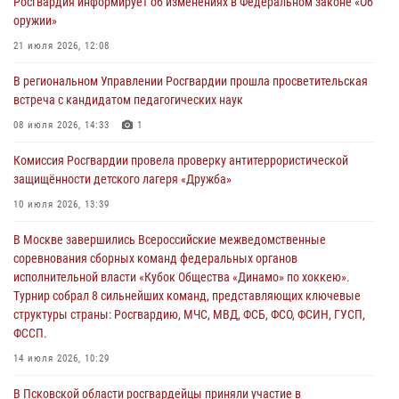
Росгвардия информирует об изменениях в Федеральном законе «Об
02 августа 2026, 13:28
оружии»
За минувшие сутки Псковские росгвардейцы выезжали два раза на
21 июля 2026, 12:08
улицу Труда
В региональном Управлении Росгвардии прошла просветительская
31 июля 2026, 13:53
встреча с кандидатом педагогических наук
В Санкт-Петербурге прошел окружной этап ежегодного
08 июля 2026, 14:33
1
Всероссийского конкурса профессионального мастерства среди
Комиссия Росгвардии провела проверку антитеррористической
сотрудников вневедомственной охраны Росгвардии, Псковские
защищённости детского лагеря «Дружба»
Росгвардейцы одержали победу
10 июля 2026, 13:39
30 июля 2026, 05:10
3
В Москве завершились Всероссийские межведомственные
Псковская Росгвардия приглашает на службу в подразделениях
соревнования сборных команд федеральных органов
вневедомственной охраны
исполнительной власти «Кубок Общества «Динамо» по хоккею».
29 июля 2026, 14:56
Турнир собрал 8 сильнейших команд, представляющих ключевые
структуры страны: Росгвардию, МЧС, МВД, ФСБ, ФСО, ФСИН, ГУСП,
ФССП.
14 июля 2026, 10:29
В Псковской области росгвардейцы приняли участие в