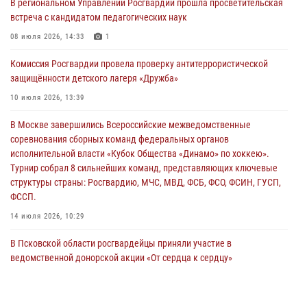
В региональном Управлении Росгвардии прошла просветительская
31 июля 2026, 13:53
встреча с кандидатом педагогических наук
В Санкт-Петербурге прошел окружной этап ежегодного
08 июля 2026, 14:33
1
Всероссийского конкурса профессионального мастерства среди
Комиссия Росгвардии провела проверку антитеррористической
сотрудников вневедомственной охраны Росгвардии, Псковские
защищённости детского лагеря «Дружба»
Росгвардейцы одержали победу
10 июля 2026, 13:39
30 июля 2026, 05:10
3
В Москве завершились Всероссийские межведомственные
Псковская Росгвардия приглашает на службу в подразделениях
соревнования сборных команд федеральных органов
вневедомственной охраны
исполнительной власти «Кубок Общества «Динамо» по хоккею».
29 июля 2026, 14:56
Турнир собрал 8 сильнейших команд, представляющих ключевые
структуры страны: Росгвардию, МЧС, МВД, ФСБ, ФСО, ФСИН, ГУСП,
ФССП.
14 июля 2026, 10:29
В Псковской области росгвардейцы приняли участие в
ведомственной донорской акции «От сердца к сердцу»
28 июля 2026, 05:16
В Управлении Росгвардии по Псковской области состоялось