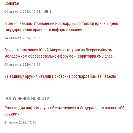
Вологде
04 августа 2026, 12:16
3
В региональном Управление Росгвардии состоялся единый день
государственно-правового информирования
04 августа 2026, 11:58
Генерал-полковник Юрий Аверин выступил на Всероссийском
молодёжном образовательном форуме «Территория смыслов»
03 августа 2026, 17:21
21 единицу оружия изъяли Псковские росгвардейцы за неделю
03 августа 2026, 14:10
Росгвардейцы принимают участие в обеспечении общественной
ПОПУЛЯРНЫЕ НОВОСТИ
безопасности во время празднования Дня ВДВ
Росгвардия информирует об изменениях в Федеральном законе «Об
02 августа 2026, 13:28
оружии»
За минувшие сутки Псковские росгвардейцы выезжали два раза на
21 июля 2026, 12:08
улицу Труда