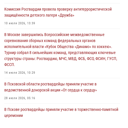
Росгвардейцы принимают участие в обеспечении общественной
Комиссия Росгвардии провела проверку антитеррористической
безопасности во время празднования Дня ВДВ
защищённости детского лагеря «Дружба»
02 августа 2026, 13:28
10 июля 2026, 13:39
За минувшие сутки Псковские росгвардейцы выезжали два раза на
В Москве завершились Всероссийские межведомственные
улицу Труда
соревнования сборных команд федеральных органов
31 июля 2026, 13:53
исполнительной власти «Кубок Общества «Динамо» по хоккею».
Турнир собрал 8 сильнейших команд, представляющих ключевые
В Санкт-Петербурге прошел окружной этап ежегодного
структуры страны: Росгвардию, МЧС, МВД, ФСБ, ФСО, ФСИН, ГУСП,
Всероссийского конкурса профессионального мастерства среди
ФССП.
сотрудников вневедомственной охраны Росгвардии, Псковские
Росгвардейцы одержали победу
14 июля 2026, 10:29
30 июля 2026, 05:10
3
В Псковской области росгвардейцы приняли участие в
ведомственной донорской акции «От сердца к сердцу»
28 июля 2026, 05:16
В Пскове росгвардейцы приняли участие в торжественно-памятной
церемонии
24 июля 2026, 13:59
1