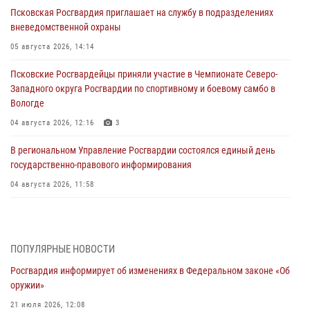
Псковская Росгвардия приглашает на службу в подразделениях
вневедомственной охраны
05 августа 2026, 14:14
Псковские Росгвардейцы приняли участие в Чемпионате Северо-
Западного округа Росгвардии по спортивному и боевому самбо в
Вологде
04 августа 2026, 12:16
3
В региональном Управление Росгвардии состоялся единый день
государственно-правового информирования
04 августа 2026, 11:58
Генерал-полковник Юрий Аверин выступил на Всероссийском
молодёжном образовательном форуме «Территория смыслов»
03 августа 2026, 17:21
ПОПУЛЯРНЫЕ НОВОСТИ
Росгвардия информирует об изменениях в Федеральном законе «Об
21 единицу оружия изъяли Псковские росгвардейцы за неделю
оружии»
03 августа 2026, 14:10
21 июля 2026, 12:08