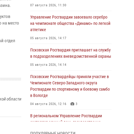
азина.
07 августа 2026, 11:30
дуктов
Управление Росгвардии завоевало серебро
о на место
на чемпионате общества «Динамо» по легкой
атлетике
05 августа 2026, 14:17
ый отдел
Псковская Росгвардия приглашает на службу
в подразделениях вневедомственной охраны
05 августа 2026, 14:14
Псковские Росгвардейцы приняли участие в
Чемпионате Северо-Западного округа
Росгвардии по спортивному и боевому самбо
в Вологде
кой области
04 августа 2026, 12:16
3
В региональном Управление Росгвардии
состоялся единый день государственно-
правового информирования
ПОПУЛЯРНЫЕ НОВОСТИ