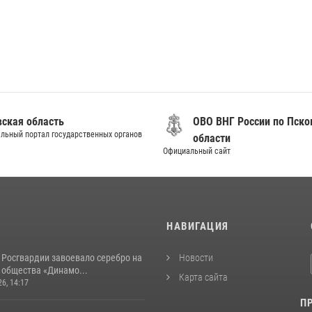
вская область
ОВО ВНГ России по Пско
льный портал государственных органов
области
Официальный сайт
И
НАВИГАЦИЯ
 Росгвардии завоевало серебро на
Новости
 общества «Динамо...
Карта сайта
26, 14:17
П