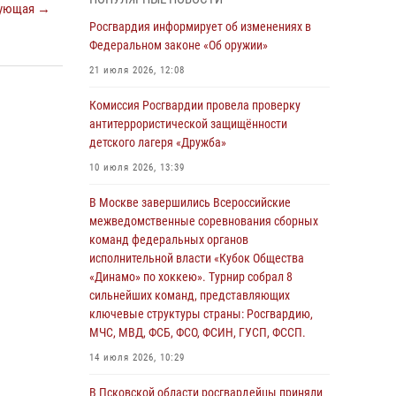
ующая →
04 августа 2026, 11:58
Росгвардия информирует об изменениях в
Генерал-полковник Юрий Аверин выступил на
Федеральном законе «Об оружии»
Всероссийском молодёжном
21 июля 2026, 12:08
образовательном форуме «Территория
смыслов»
Комиссия Росгвардии провела проверку
антитеррористической защищённости
03 августа 2026, 17:21
детского лагеря «Дружба»
21 единицу оружия изъяли Псковские
10 июля 2026, 13:39
росгвардейцы за неделю
В Москве завершились Всероссийские
03 августа 2026, 14:10
межведомственные соревнования сборных
Росгвардейцы принимают участие в
команд федеральных органов
обеспечении общественной безопасности во
исполнительной власти «Кубок Общества
время празднования Дня ВДВ
«Динамо» по хоккею». Турнир собрал 8
сильнейших команд, представляющих
02 августа 2026, 13:28
ключевые структуры страны: Росгвардию,
МЧС, МВД, ФСБ, ФСО, ФСИН, ГУСП, ФССП.
За минувшие сутки Псковские росгвардейцы
выезжали два раза на улицу Труда
14 июля 2026, 10:29
31 июля 2026, 13:53
В Псковской области росгвардейцы приняли