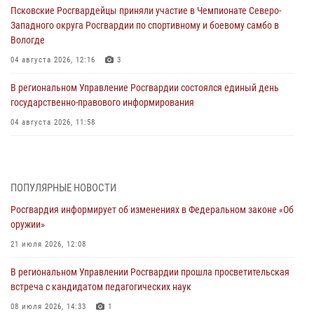
Псковские Росгвардейцы приняли участие в Чемпионате Северо-
Западного округа Росгвардии по спортивному и боевому самбо в
Вологде
04 августа 2026, 12:16
3
В региональном Управление Росгвардии состоялся единый день
государственно-правового информирования
04 августа 2026, 11:58
Генерал-полковник Юрий Аверин выступил на Всероссийском
молодёжном образовательном форуме «Территория смыслов»
03 августа 2026, 17:21
ПОПУЛЯРНЫЕ НОВОСТИ
Росгвардия информирует об изменениях в Федеральном законе «Об
21 единицу оружия изъяли Псковские росгвардейцы за неделю
оружии»
03 августа 2026, 14:10
21 июля 2026, 12:08
Росгвардейцы принимают участие в обеспечении общественной
В региональном Управлении Росгвардии прошла просветительская
безопасности во время празднования Дня ВДВ
встреча с кандидатом педагогических наук
02 августа 2026, 13:28
08 июля 2026, 14:33
1