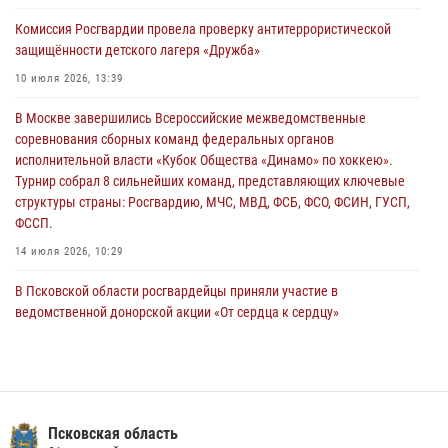
За минувшие сутки Псковские росгвардейцы выезжали два раза на
Комиссия Росгвардии провела проверку антитеррористической
улицу Труда
защищённости детского лагеря «Дружба»
31 июля 2026, 13:53
10 июля 2026, 13:39
В Санкт-Петербурге прошел окружной этап ежегодного
В Москве завершились Всероссийские межведомственные
Всероссийского конкурса профессионального мастерства среди
соревнования сборных команд федеральных органов
сотрудников вневедомственной охраны Росгвардии, Псковские
исполнительной власти «Кубок Общества «Динамо» по хоккею».
Росгвардейцы одержали победу
Турнир собрал 8 сильнейших команд, представляющих ключевые
30 июля 2026, 05:10
3
структуры страны: Росгвардию, МЧС, МВД, ФСБ, ФСО, ФСИН, ГУСП,
ФССП.
14 июля 2026, 10:29
В Псковской области росгвардейцы приняли участие в
ведомственной донорской акции «От сердца к сердцу»
28 июля 2026, 05:16
В Пскове росгвардейцы приняли участие в торжественно-памятной
церемонии
24 июля 2026, 13:59
1
Псковская область