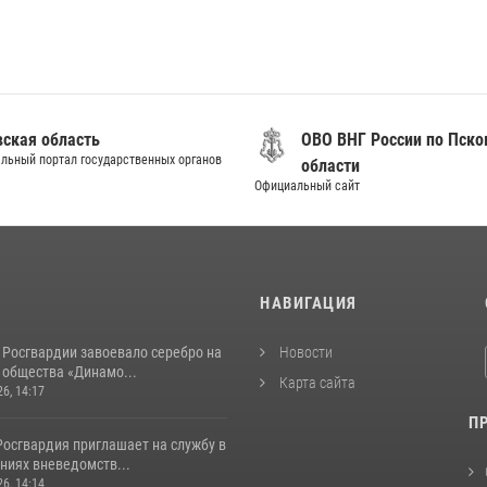
вская область
ОВО ВНГ России по Пско
льный портал государственных органов
области
Официальный сайт
И
НАВИГАЦИЯ
 Росгвардии завоевало серебро на
Новости
 общества «Динамо...
Карта сайта
26, 14:17
П
Росгвардия приглашает на службу в
ниях вневедомств...
26, 14:14