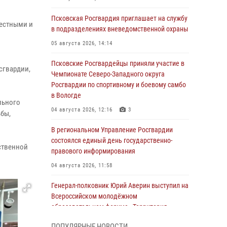
Псковская Росгвардия приглашает на службу
честными и
в подразделениях вневедомственной охраны
05 августа 2026, 14:14
Псковские Росгвардейцы приняли участие в
сгвардии,
Чемпионате Северо-Западного округа
Росгвардии по спортивному и боевому самбо
в Вологде
льного
04 августа 2026, 12:16
3
бы,
В региональном Управление Росгвардии
состоялся единый день государственно-
ственной
правового информирования
04 августа 2026, 11:58
Генерал-полковник Юрий Аверин выступил на
Всероссийском молодёжном
образовательном форуме «Территория
смыслов»
ПОПУЛЯРНЫЕ НОВОСТИ