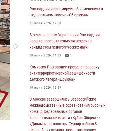
03 августа 2026, 17:21
Росгвардия информирует об изменениях в
21 единицу оружия изъяли Псковские
Федеральном законе «Об оружии»
росгвардейцы за неделю
21 июля 2026, 12:08
03 августа 2026, 14:10
В региональном Управлении Росгвардии
Росгвардейцы принимают участие в
прошла просветительская встреча с
обеспечении общественной безопасности во
кандидатом педагогических наук
время празднования Дня ВДВ
08 июля 2026, 14:33
1
02 августа 2026, 13:28
Комиссия Росгвардии провела проверку
За минувшие сутки Псковские росгвардейцы
антитеррористической защищённости
выезжали два раза на улицу Труда
детского лагеря «Дружба»
31 июля 2026, 13:53
10 июля 2026, 13:39
В Санкт-Петербурге прошел окружной этап
В Москве завершились Всероссийские
ежегодного Всероссийского конкурса
межведомственные соревнования сборных
профессионального мастерства среди
команд федеральных органов
сотрудников вневедомственной охраны
исполнительной власти «Кубок Общества
Росгвардии, Псковские Росгвардейцы
«Динамо» по хоккею». Турнир собрал 8
одержали победу
сильнейших команд, представляющих