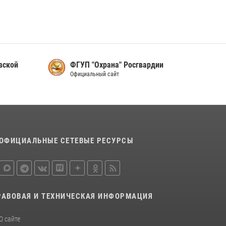
сотрудников вневедомственной охраны
Росгвардии, Псковские Росгвардейцы
одержали победу
30 июля 2026, 05:10
3
Сотрудники вневедомственной охраны
вской
ФГУП "Охрана" Росгвардии
Росгвардии пресекли хищение в магазине в
Официальный сайт
Пскове
16 июля 2026, 10:24
Сотрудники вневедомственной охраны
Росгвардии за минувшие сутки пресекли в
областном центре серию краж
ОФИЦИАЛЬНЫЕ СЕТЕВЫЕ РЕСУРСЫ
22 июля 2026, 10:19
РАВОВАЯ И ТЕХНИЧЕСКАЯ ИНФОРМАЦИЯ
О сайте