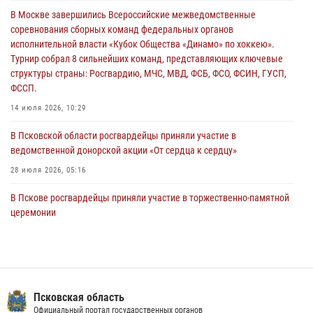
За минувшие сутки Псковские росгвардейцы выезжали два раза на
В Москве завершились Всероссийские межведомственные
улицу Труда
соревнования сборных команд федеральных органов
31 июля 2026, 13:53
исполнительной власти «Кубок Общества «Динамо» по хоккею».
Турнир собрал 8 сильнейших команд, представляющих ключевые
В Санкт-Петербурге прошел окружной этап ежегодного
структуры страны: Росгвардию, МЧС, МВД, ФСБ, ФСО, ФСИН, ГУСП,
Всероссийского конкурса профессионального мастерства среди
ФССП.
сотрудников вневедомственной охраны Росгвардии, Псковские
Росгвардейцы одержали победу
14 июля 2026, 10:29
30 июля 2026, 05:10
3
В Псковской области росгвардейцы приняли участие в
ведомственной донорской акции «От сердца к сердцу»
28 июля 2026, 05:16
В Пскове росгвардейцы приняли участие в торжественно-памятной
церемонии
24 июля 2026, 13:59
1
В Санкт-Петербурге прошел окружной этап ежегодного
Всероссийского конкурса профессионального мастерства среди
сотрудников вневедомственной охраны Росгвардии, Псковские
Псковская область
Росгвардейцы одержали победу
Официальный портал государственных органов