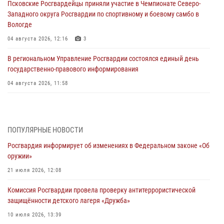
Псковские Росгвардейцы приняли участие в Чемпионате Северо-
Западного округа Росгвардии по спортивному и боевому самбо в
Вологде
04 августа 2026, 12:16
3
В региональном Управление Росгвардии состоялся единый день
государственно-правового информирования
04 августа 2026, 11:58
Генерал-полковник Юрий Аверин выступил на Всероссийском
молодёжном образовательном форуме «Территория смыслов»
03 августа 2026, 17:21
ПОПУЛЯРНЫЕ НОВОСТИ
Росгвардия информирует об изменениях в Федеральном законе «Об
21 единицу оружия изъяли Псковские росгвардейцы за неделю
оружии»
03 августа 2026, 14:10
21 июля 2026, 12:08
Росгвардейцы принимают участие в обеспечении общественной
Комиссия Росгвардии провела проверку антитеррористической
безопасности во время празднования Дня ВДВ
защищённости детского лагеря «Дружба»
02 августа 2026, 13:28
10 июля 2026, 13:39