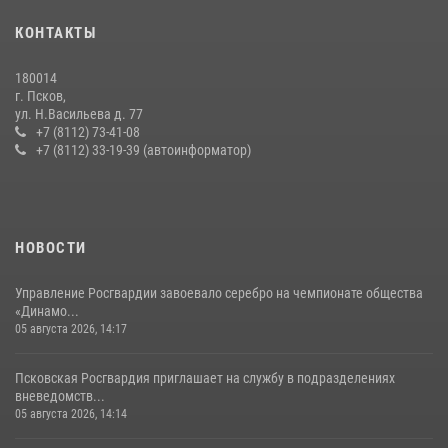
16 июля 2026, 10:24
КОНТАКТЫ
В Санкт-Петербурге прошел окружной этап ежегодного
180014
Всероссийского конкурса профессионального мастерства среди
г. Псков,
сотрудников вневедомственной охраны Росгвардии, Псковские
ул. Н.Васильева д. 77
Росгвардейцы одержали победу
+7 (8112) 73-41-08
+7 (8112) 33-19-39 (автоинформатор)
30 июля 2026, 05:10
3
Сотрудники вневедомственной охраны Росгвардии за минувшие
сутки пресекли в областном центре серию краж
22 июля 2026, 10:19
НОВОСТИ
Управление Росгвардии завоевало серебро на чемпионате общества
«Динамо...
05 августа 2026, 14:17
Псковская Росгвардия приглашает на службу в подразделениях
вневедомств...
05 августа 2026, 14:14