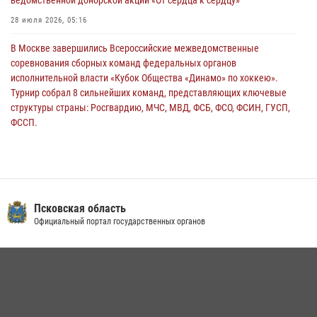
ведомственной донорской акции «От сердца к сердцу»
сотрудников вневедомственной охраны Росгвардии, Псковские
Росгвардейцы одержали победу
28 июля 2026, 05:16
30 июля 2026, 05:10
3
В Москве завершились Всероссийские межведомственные
соревнования сборных команд федеральных органов
исполнительной власти «Кубок Общества «Динамо» по хоккею».
Турнир собрал 8 сильнейших команд, представляющих ключевые
структуры страны: Росгвардию, МЧС, МВД, ФСБ, ФСО, ФСИН, ГУСП,
ФССП.
14 июля 2026, 10:29
В Пскове росгвардейцы приняли участие в торжественно-памятной
церемонии
24 июля 2026, 13:59
1
Псковская область
Официальный портал государственных органов
В Управлении Росгвардии по Псковской области состоялось
рабочее совещание
13 июля 2026, 05:29
Сотрудники вневедомственной охраны Росгвардии пресекли
хищение в магазине в Пскове