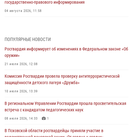
государственно-правового информирования
04 августа 2026, 11:58
Генерал-полковник Юрий Аверин выступил на Всероссийском
молодёжном образовательном форуме «Территория смыслов»
03 августа 2026, 17:21
ПОПУЛЯРНЫЕ НОВОСТИ
Росгвардия информирует об изменениях в Федеральном законе «Об
21 единицу оружия изъяли Псковские росгвардейцы за неделю
оружии»
03 августа 2026, 14:10
21 июля 2026, 12:08
Росгвардейцы принимают участие в обеспечении общественной
Комиссия Росгвардии провела проверку антитеррористической
безопасности во время празднования Дня ВДВ
защищённости детского лагеря «Дружба»
02 августа 2026, 13:28
10 июля 2026, 13:39
За минувшие сутки Псковские росгвардейцы выезжали два раза на
В региональном Управлении Росгвардии прошла просветительская
улицу Труда
встреча с кандидатом педагогических наук
31 июля 2026, 13:53
08 июля 2026, 14:33
1
В Санкт-Петербурге прошел окружной этап ежегодного
В Псковской области росгвардейцы приняли участие в
Всероссийского конкурса профессионального мастерства среди