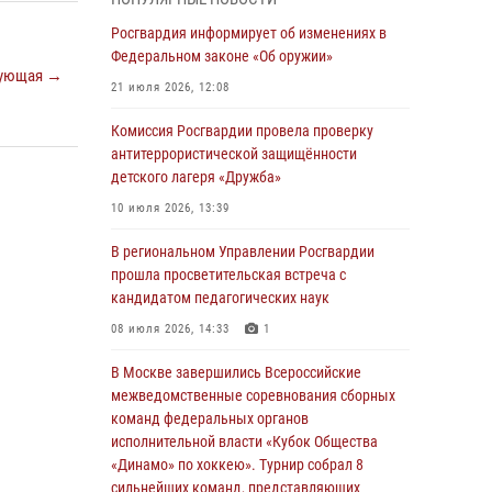
04 августа 2026, 11:58
Росгвардия информирует об изменениях в
Генерал-полковник Юрий Аверин выступил на
Федеральном законе «Об оружии»
ующая →
Всероссийском молодёжном
21 июля 2026, 12:08
образовательном форуме «Территория
смыслов»
Комиссия Росгвардии провела проверку
антитеррористической защищённости
03 августа 2026, 17:21
детского лагеря «Дружба»
21 единицу оружия изъяли Псковские
10 июля 2026, 13:39
росгвардейцы за неделю
В региональном Управлении Росгвардии
03 августа 2026, 14:10
прошла просветительская встреча с
Росгвардейцы принимают участие в
кандидатом педагогических наук
обеспечении общественной безопасности во
08 июля 2026, 14:33
1
время празднования Дня ВДВ
В Москве завершились Всероссийские
02 августа 2026, 13:28
межведомственные соревнования сборных
За минувшие сутки Псковские росгвардейцы
команд федеральных органов
выезжали два раза на улицу Труда
исполнительной власти «Кубок Общества
«Динамо» по хоккею». Турнир собрал 8
31 июля 2026, 13:53
сильнейших команд, представляющих