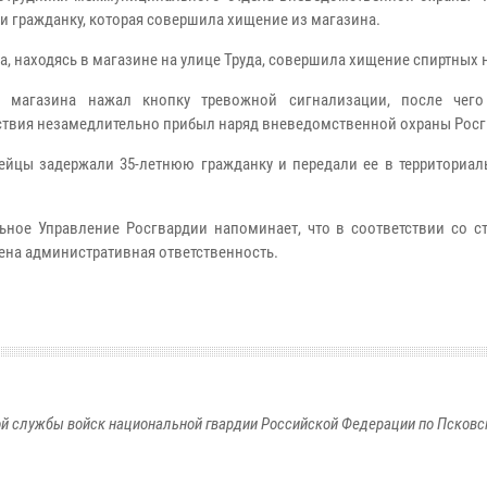
и гражданку, которая совершила хищение из магазина.
а, находясь в магазине на улице Труда, совершила хищение спиртных 
л магазина нажал кнопку тревожной сигнализации, после чег
твия незамедлительно прибыл наряд вневедомственной охраны Росг
ейцы задержали 35-летнюю гражданку и передали ее в территориал
ьное Управление Росгвардии напоминает, что в соответствии со ст
ена административная ответственность.
й службы войск национальной гвардии Российской Федерации по Псковс