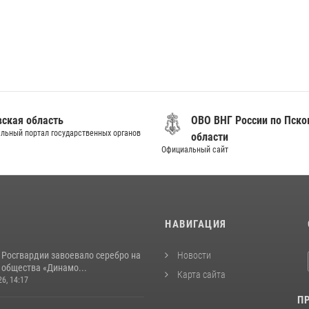
вская область
ОВО ВНГ России по Пско
льный портал государственных органов
области
Официальный сайт
И
НАВИГАЦИЯ
 Росгвардии завоевало серебро на
Новости
 общества «Динамо...
Карта сайта
26, 14:17
П