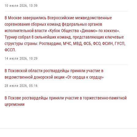
02 августа 2026, 13:28
10 июля 2026, 13:39
За минувшие сутки Псковские росгвардейцы выезжали два раза на
В Москве завершились Всероссийские межведомственные
улицу Труда
соревнования сборных команд федеральных органов
31 июля 2026, 13:53
исполнительной власти «Кубок Общества «Динамо» по хоккею».
Турнир собрал 8 сильнейших команд, представляющих ключевые
В Санкт-Петербурге прошел окружной этап ежегодного
структуры страны: Росгвардию, МЧС, МВД, ФСБ, ФСО, ФСИН, ГУСП,
Всероссийского конкурса профессионального мастерства среди
ФССП.
сотрудников вневедомственной охраны Росгвардии, Псковские
Росгвардейцы одержали победу
14 июля 2026, 10:29
30 июля 2026, 05:10
3
В Псковской области росгвардейцы приняли участие в
ведомственной донорской акции «От сердца к сердцу»
28 июля 2026, 05:16
В Пскове росгвардейцы приняли участие в торжественно-памятной
церемонии
24 июля 2026, 13:59
1
В Санкт-Петербурге прошел окружной этап ежегодного
Всероссийского конкурса профессионального мастерства среди