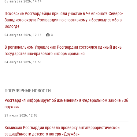
05 августа 2026, 14:14
Псковские Росгвардейцы приняли участие в Чемпионате Северо-
Западного округа Росгвардии по спортивному и боевому самбо в
Вологде
04 августа 2026, 12:16
3
В региональном Управление Росгвардии состоялся единый день
государственно-правового информирования
04 августа 2026, 11:58
Генерал-полковник Юрий Аверин выступил на Всероссийском
молодёжном образовательном форуме «Территория смыслов»
03 августа 2026, 17:21
ПОПУЛЯРНЫЕ НОВОСТИ
Росгвардия информирует об изменениях в Федеральном законе «Об
21 единицу оружия изъяли Псковские росгвардейцы за неделю
оружии»
03 августа 2026, 14:10
21 июля 2026, 12:08
Росгвардейцы принимают участие в обеспечении общественной
Комиссия Росгвардии провела проверку антитеррористической
безопасности во время празднования Дня ВДВ
защищённости детского лагеря «Дружба»