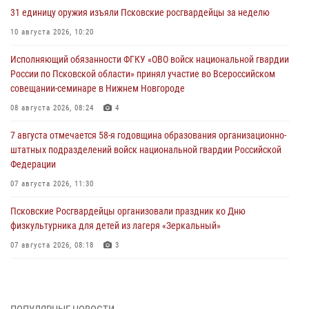
31 единицу оружия изъяли Псковские росгвардейцы за неделю
10 августа 2026, 10:20
Исполняющий обязанности ФГКУ «ОВО войск национальной гвардии
России по Псковской области» принял участие во Всероссийском
совещании-семинаре в Нижнем Новгороде
08 августа 2026, 08:24
4
7 августа отмечается 58-я годовщина образования организационно-
штатных подразделений войск национальной гвардии Российской
Федерации
07 августа 2026, 11:30
Псковские Росгвардейцы организовали праздник ко Дню
физкультурника для детей из лагеря «Зеркальный»
07 августа 2026, 08:18
3
Управление Росгвардии завоевало серебро на чемпионате
общества «Динамо» по легкой атлетике
05 августа 2026, 14:17