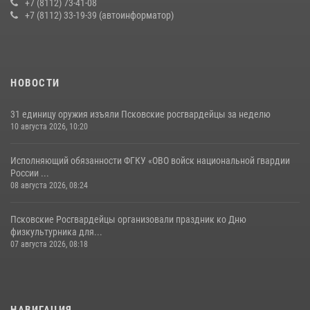
+7 (8112) 73-41-08
+7 (8112) 33-19-39 (автоинформатор)
23 июля 2026, 13:19
За минувшие сутки Псковские росгвардейцы выезжали два раза на
улицу Труда
31 июля 2026, 13:53
НОВОСТИ
31 единицу оружия изъяли Псковские росгвардейцы за неделю
10 августа 2026, 10:20
Исполняющий обязанности ФГКУ «ОВО войск национальной гвардии
России ...
08 августа 2026, 08:24
Псковские Росгвардейцы организовали праздник ко Дню
физкультурника для...
07 августа 2026, 08:18