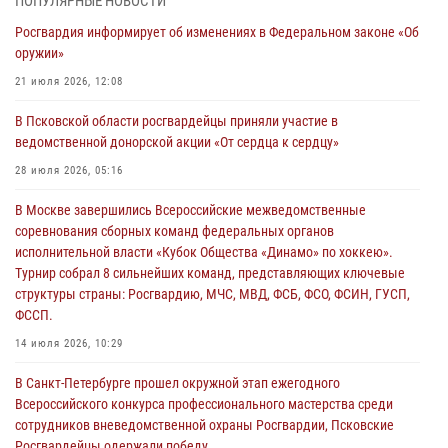
ПОПУЛЯРНЫЕ НОВОСТИ
Росгвардия информирует об изменениях в Федеральном законе «Об
Псковская Росгвардия приглашает на службу в подразделениях
оружии»
вневедомственной охраны
21 июля 2026, 12:08
05 августа 2026, 14:14
В Псковской области росгвардейцы приняли участие в
Псковские Росгвардейцы приняли участие в Чемпионате Северо-
ведомственной донорской акции «От сердца к сердцу»
Западного округа Росгвардии по спортивному и боевому самбо в
Вологде
28 июля 2026, 05:16
04 августа 2026, 12:16
3
В Москве завершились Всероссийские межведомственные
соревнования сборных команд федеральных органов
В региональном Управление Росгвардии состоялся единый день
исполнительной власти «Кубок Общества «Динамо» по хоккею».
государственно-правового информирования
Турнир собрал 8 сильнейших команд, представляющих ключевые
04 августа 2026, 11:58
структуры страны: Росгвардию, МЧС, МВД, ФСБ, ФСО, ФСИН, ГУСП,
ФССП.
Генерал-полковник Юрий Аверин выступил на Всероссийском
молодёжном образовательном форуме «Территория смыслов»
14 июля 2026, 10:29
03 августа 2026, 17:21
В Санкт-Петербурге прошел окружной этап ежегодного
Всероссийского конкурса профессионального мастерства среди
сотрудников вневедомственной охраны Росгвардии, Псковские
Росгвардейцы одержали победу