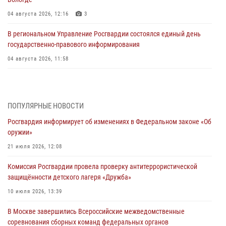
04 августа 2026, 12:16
3
В региональном Управление Росгвардии состоялся единый день
государственно-правового информирования
04 августа 2026, 11:58
Генерал-полковник Юрий Аверин выступил на Всероссийском
молодёжном образовательном форуме «Территория смыслов»
03 августа 2026, 17:21
ПОПУЛЯРНЫЕ НОВОСТИ
Росгвардия информирует об изменениях в Федеральном законе «Об
21 единицу оружия изъяли Псковские росгвардейцы за неделю
оружии»
03 августа 2026, 14:10
21 июля 2026, 12:08
Росгвардейцы принимают участие в обеспечении общественной
Комиссия Росгвардии провела проверку антитеррористической
безопасности во время празднования Дня ВДВ
защищённости детского лагеря «Дружба»
02 августа 2026, 13:28
10 июля 2026, 13:39
За минувшие сутки Псковские росгвардейцы выезжали два раза на
В Москве завершились Всероссийские межведомственные
улицу Труда
соревнования сборных команд федеральных органов