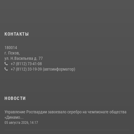
сотрудников вневедомственной охраны Росгвардии, Псковские
Росгвардейцы одержали победу
30 июля 2026, 05:10
3
Сотрудники вневедомственной охраны Росгвардии за минувшие
КОНТАКТЫ
сутки пресекли в областном центре серию краж
22 июля 2026, 10:19
180014
г. Псков,
Сотрудники вневедомственной охраны Росгвардии пресекли
ул. Н.Васильева д. 77
хищение в магазине в Пскове
+7 (8112) 73-41-08
+7 (8112) 33-19-39 (автоинформатор)
16 июля 2026, 10:24
За минувшие сутки Псковские росгвардейцы выезжали два раза на
улицу Труда
31 июля 2026, 13:53
НОВОСТИ
Управление Росгвардии завоевало серебро на чемпионате общества
«Динамо...
05 августа 2026, 14:17