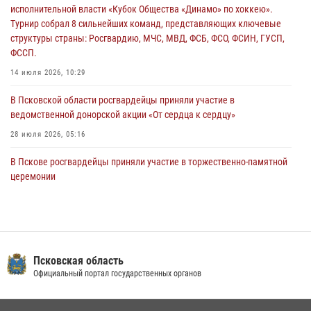
31 июля 2026, 13:53
исполнительной власти «Кубок Общества «Динамо» по хоккею».
Турнир собрал 8 сильнейших команд, представляющих ключевые
В Санкт-Петербурге прошел окружной этап ежегодного
структуры страны: Росгвардию, МЧС, МВД, ФСБ, ФСО, ФСИН, ГУСП,
Всероссийского конкурса профессионального мастерства среди
ФССП.
сотрудников вневедомственной охраны Росгвардии, Псковские
Росгвардейцы одержали победу
14 июля 2026, 10:29
30 июля 2026, 05:10
3
В Псковской области росгвардейцы приняли участие в
ведомственной донорской акции «От сердца к сердцу»
28 июля 2026, 05:16
В Пскове росгвардейцы приняли участие в торжественно-памятной
церемонии
24 июля 2026, 13:59
1
В Управлении Росгвардии по Псковской области состоялось
рабочее совещание
13 июля 2026, 05:29
Псковская область
Официальный портал государственных органов
В Санкт-Петербурге прошел окружной этап ежегодного
Всероссийского конкурса профессионального мастерства среди