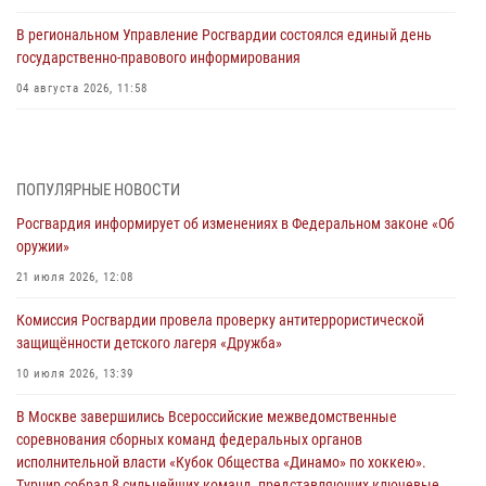
В региональном Управление Росгвардии состоялся единый день
государственно-правового информирования
04 августа 2026, 11:58
Генерал-полковник Юрий Аверин выступил на Всероссийском
молодёжном образовательном форуме «Территория смыслов»
03 августа 2026, 17:21
ПОПУЛЯРНЫЕ НОВОСТИ
Росгвардия информирует об изменениях в Федеральном законе «Об
21 единицу оружия изъяли Псковские росгвардейцы за неделю
оружии»
03 августа 2026, 14:10
21 июля 2026, 12:08
Росгвардейцы принимают участие в обеспечении общественной
Комиссия Росгвардии провела проверку антитеррористической
безопасности во время празднования Дня ВДВ
защищённости детского лагеря «Дружба»
02 августа 2026, 13:28
10 июля 2026, 13:39
За минувшие сутки Псковские росгвардейцы выезжали два раза на
В Москве завершились Всероссийские межведомственные
улицу Труда
соревнования сборных команд федеральных органов
31 июля 2026, 13:53
исполнительной власти «Кубок Общества «Динамо» по хоккею».
Турнир собрал 8 сильнейших команд, представляющих ключевые