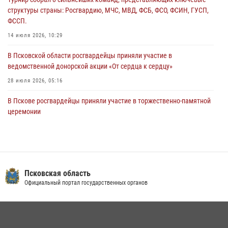
В Санкт-Петербурге прошел окружной этап ежегодного
структуры страны: Росгвардию, МЧС, МВД, ФСБ, ФСО, ФСИН, ГУСП,
Всероссийского конкурса профессионального мастерства среди
ФССП.
сотрудников вневедомственной охраны Росгвардии, Псковские
Росгвардейцы одержали победу
14 июля 2026, 10:29
30 июля 2026, 05:10
3
В Псковской области росгвардейцы приняли участие в
ведомственной донорской акции «От сердца к сердцу»
28 июля 2026, 05:16
В Пскове росгвардейцы приняли участие в торжественно-памятной
церемонии
24 июля 2026, 13:59
1
В Управлении Росгвардии по Псковской области состоялось
рабочее совещание
13 июля 2026, 05:29
Псковская область
Официальный портал государственных органов
В Санкт-Петербурге прошел окружной этап ежегодного
Всероссийского конкурса профессионального мастерства среди
сотрудников вневедомственной охраны Росгвардии, Псковские
Росгвардейцы одержали победу