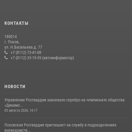
30 июля 2026, 05:10
3
Сотрудники вневедомственной охраны Росгвардии за минувшие
КОНТАКТЫ
сутки пресекли в областном центре серию краж
22 июля 2026, 10:19
180014
г. Псков,
Сотрудники вневедомственной охраны Росгвардии пресекли
ул. Н.Васильева д. 77
хищение в магазине в Пскове
+7 (8112) 73-41-08
+7 (8112) 33-19-39 (автоинформатор)
16 июля 2026, 10:24
За минувшие сутки Псковские росгвардейцы выезжали два раза на
улицу Труда
31 июля 2026, 13:53
НОВОСТИ
Управление Росгвардии завоевало серебро на чемпионате общества
«Динамо...
05 августа 2026, 14:17
Псковская Росгвардия приглашает на службу в подразделениях
вневедомств...