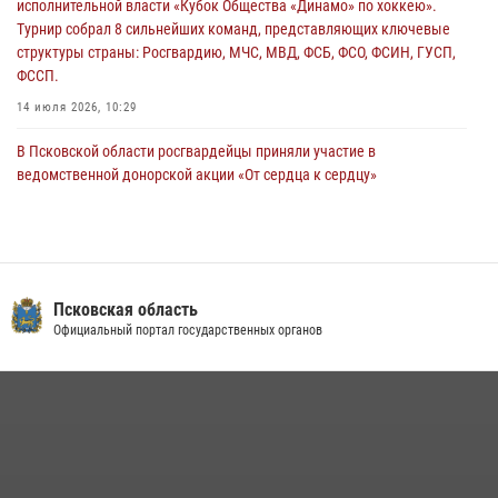
исполнительной власти «Кубок Общества «Динамо» по хоккею».
29 июля 2026, 14:56
Турнир собрал 8 сильнейших команд, представляющих ключевые
структуры страны: Росгвардию, МЧС, МВД, ФСБ, ФСО, ФСИН, ГУСП,
ФССП.
14 июля 2026, 10:29
В Псковской области росгвардейцы приняли участие в
ведомственной донорской акции «От сердца к сердцу»
28 июля 2026, 05:16
В Управлении Росгвардии по Псковской области состоялось
рабочее совещание
13 июля 2026, 05:29
Псковская область
Официальный портал государственных органов
В Пскове росгвардейцы приняли участие в торжественно-памятной
церемонии
24 июля 2026, 13:59
1
В Санкт-Петербурге прошел окружной этап ежегодного
Всероссийского конкурса профессионального мастерства среди
сотрудников вневедомственной охраны Росгвардии, Псковские