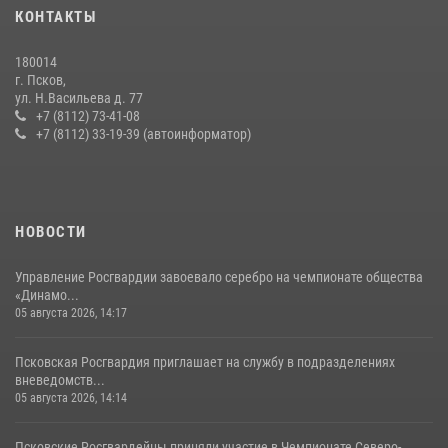
КОНТАКТЫ
Росгвардейцы одержали победу
30 июля 2026, 05:10
3
180014
г. Псков,
Сотрудники вневедомственной охраны Росгвардии за минувшие
ул. Н.Васильева д. 77
сутки пресекли в областном центре серию краж
+7 (8112) 73-41-08
+7 (8112) 33-19-39 (автоинформатор)
22 июля 2026, 10:19
Сотрудники вневедомственной охраны Росгвардии пресекли
хищение в магазине в Пскове
16 июля 2026, 10:24
НОВОСТИ
Управление Росгвардии завоевало серебро на чемпионате общества
«Динамо...
05 августа 2026, 14:17
Псковская Росгвардия приглашает на службу в подразделениях
вневедомств...
05 августа 2026, 14:14
Псковские Росгвардейцы приняли участие в Чемпионате Северо-