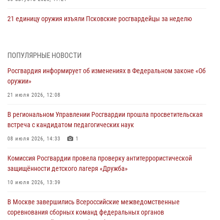
21 единицу оружия изъяли Псковские росгвардейцы за неделю
03 августа 2026, 14:10
Росгвардейцы принимают участие в обеспечении общественной
ПОПУЛЯРНЫЕ НОВОСТИ
безопасности во время празднования Дня ВДВ
Росгвардия информирует об изменениях в Федеральном законе «Об
02 августа 2026, 13:28
оружии»
За минувшие сутки Псковские росгвардейцы выезжали два раза на
21 июля 2026, 12:08
улицу Труда
В региональном Управлении Росгвардии прошла просветительская
31 июля 2026, 13:53
встреча с кандидатом педагогических наук
В Санкт-Петербурге прошел окружной этап ежегодного
08 июля 2026, 14:33
1
Всероссийского конкурса профессионального мастерства среди
Комиссия Росгвардии провела проверку антитеррористической
сотрудников вневедомственной охраны Росгвардии, Псковские
защищённости детского лагеря «Дружба»
Росгвардейцы одержали победу
10 июля 2026, 13:39
30 июля 2026, 05:10
3
В Москве завершились Всероссийские межведомственные
Псковская Росгвардия приглашает на службу в подразделениях
соревнования сборных команд федеральных органов
вневедомственной охраны