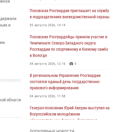
ожной
Псковская Росгвардия приглашает на службу
в подразделениях вневедомственной охраны
адержали
ньяк и
05 августа 2026, 14:14
Псковские Росгвардейцы приняли участие в
ии.
Чемпионате Северо-Западного округа
Росгвардии по спортивному и боевому самбо
в Вологде
04 августа 2026, 12:16
3
В региональном Управление Росгвардии
состоялся единый день государственно-
правового информирования
04 августа 2026, 11:58
кой области
Генерал-полковник Юрий Аверин выступил на
Всероссийском молодёжном
образовательном форуме «Территория
смыслов»
ПОПУЛЯРНЫЕ НОВОСТИ