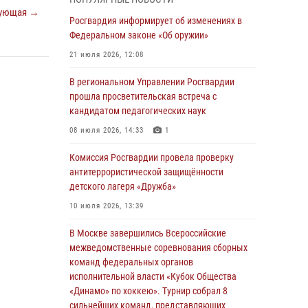
03 августа 2026, 17:21
ующая →
Росгвардия информирует об изменениях в
21 единицу оружия изъяли Псковские
Федеральном законе «Об оружии»
росгвардейцы за неделю
21 июля 2026, 12:08
03 августа 2026, 14:10
В региональном Управлении Росгвардии
Росгвардейцы принимают участие в
прошла просветительская встреча с
обеспечении общественной безопасности во
кандидатом педагогических наук
время празднования Дня ВДВ
08 июля 2026, 14:33
1
02 августа 2026, 13:28
Комиссия Росгвардии провела проверку
За минувшие сутки Псковские росгвардейцы
антитеррористической защищённости
выезжали два раза на улицу Труда
детского лагеря «Дружба»
31 июля 2026, 13:53
10 июля 2026, 13:39
В Санкт-Петербурге прошел окружной этап
В Москве завершились Всероссийские
ежегодного Всероссийского конкурса
межведомственные соревнования сборных
профессионального мастерства среди
команд федеральных органов
сотрудников вневедомственной охраны
исполнительной власти «Кубок Общества
Росгвардии, Псковские Росгвардейцы
«Динамо» по хоккею». Турнир собрал 8
одержали победу
сильнейших команд, представляющих