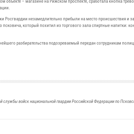
ом объекте – магазине на Рижском проспекте, сработала кнопка трев
ации.
ки Росгвардии незамедлительно прибыли на место происшествия и з
о псковича, который похитил из торгового зала спиртные напитки: ко
нейшего разбирательства подозреваемый передан сотрудникам полиц
й службы войск национальной гвардии Российской Федерации по Псковс