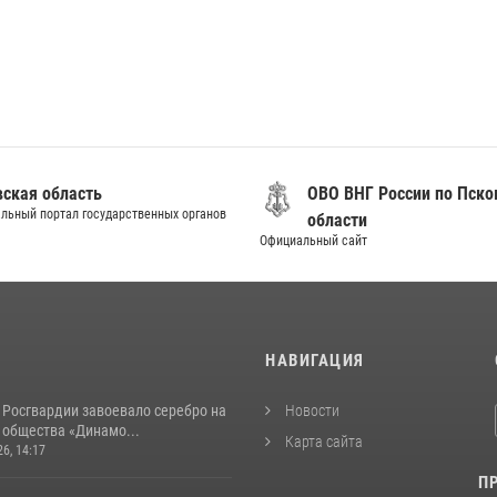
вская область
ОВО ВНГ России по Пско
льный портал государственных органов
области
Официальный сайт
И
НАВИГАЦИЯ
 Росгвардии завоевало серебро на
Новости
 общества «Динамо...
Карта сайта
26, 14:17
П