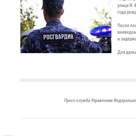
улице Я.
года рож
После по
вневедом
и задерж
Для даль
Пресс-служба Управления Федерально