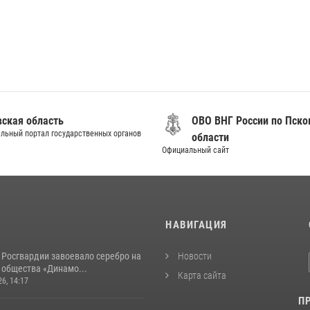
вская область
ОВО ВНГ России по Пско
льный портал государственных органов
области
Официальный сайт
И
НАВИГАЦИЯ
 Росгвардии завоевало серебро на
Новости
 общества «Динамо...
Карта сайта
26, 14:17
П