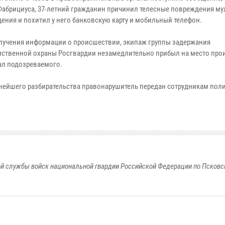
 Фабрициуса, 37-летний гражданин причинил телесные повреждения му
дения и похитил у него банковскую карту и мобильный телефон.
лучения информации о происшествии, экипаж группы задержания
ственной охраны Росгвардии незамедлительно прибыл на место про
ал подозреваемого.
нейшего разбирательства правонарушитель передан сотрудникам пол
й службы войск национальной гвардии Российской Федерации по Псковс