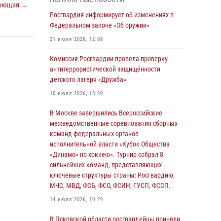
ующая →
04 августа 2026, 11:58
Росгвардия информирует об изменениях в
Генерал-полковник Юрий Аверин выступил на
Федеральном законе «Об оружии»
Всероссийском молодёжном
21 июля 2026, 12:08
образовательном форуме «Территория
смыслов»
Комиссия Росгвардии провела проверку
антитеррористической защищённости
03 августа 2026, 17:21
детского лагеря «Дружба»
21 единицу оружия изъяли Псковские
10 июля 2026, 13:39
росгвардейцы за неделю
В Москве завершились Всероссийские
03 августа 2026, 14:10
межведомственные соревнования сборных
Росгвардейцы принимают участие в
команд федеральных органов
обеспечении общественной безопасности во
исполнительной власти «Кубок Общества
время празднования Дня ВДВ
«Динамо» по хоккею». Турнир собрал 8
сильнейших команд, представляющих
02 августа 2026, 13:28
ключевые структуры страны: Росгвардию,
МЧС, МВД, ФСБ, ФСО, ФСИН, ГУСП, ФССП.
За минувшие сутки Псковские росгвардейцы
выезжали два раза на улицу Труда
14 июля 2026, 10:29
31 июля 2026, 13:53
В Псковской области росгвардейцы приняли