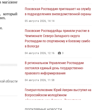
в магазине
Псковская Росгвардия приглашает на службу
, который
в подразделениях вневедомственной охраны
них.
05 августа 2026, 14:14
и.
Псковские Росгвардейцы приняли участие в
Чемпионате Северо-Западного округа
Росгвардии по спортивному и боевому самбо
в Вологде
04 августа 2026, 12:16
3
В региональном Управление Росгвардии
состоялся единый день государственно-
правового информирования
04 августа 2026, 11:58
кой области
Генерал-полковник Юрий Аверин выступил на
Всероссийском молодёжном
образовательном форуме «Территория
смыслов»
ПОПУЛЯРНЫЕ НОВОСТИ