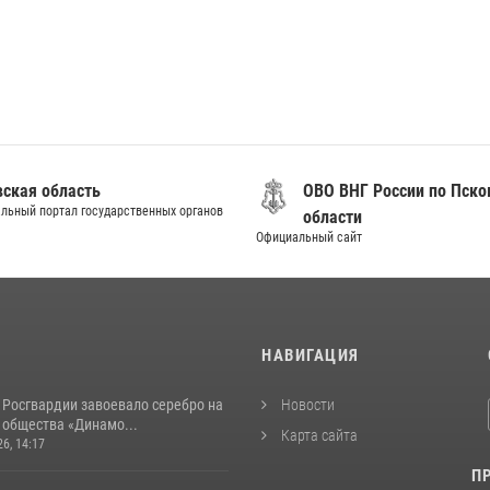
вская область
ОВО ВНГ России по Пско
льный портал государственных органов
области
Официальный сайт
И
НАВИГАЦИЯ
 Росгвардии завоевало серебро на
Новости
 общества «Динамо...
Карта сайта
26, 14:17
П