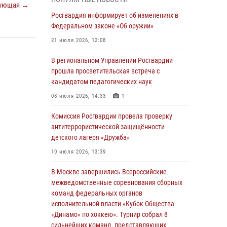
ующая →
03 августа 2026, 17:21
Росгвардия информирует об изменениях в
21 единицу оружия изъяли Псковские
Федеральном законе «Об оружии»
росгвардейцы за неделю
21 июля 2026, 12:08
03 августа 2026, 14:10
В региональном Управлении Росгвардии
Росгвардейцы принимают участие в
прошла просветительская встреча с
обеспечении общественной безопасности во
кандидатом педагогических наук
время празднования Дня ВДВ
08 июля 2026, 14:33
1
02 августа 2026, 13:28
Комиссия Росгвардии провела проверку
За минувшие сутки Псковские росгвардейцы
антитеррористической защищённости
выезжали два раза на улицу Труда
детского лагеря «Дружба»
31 июля 2026, 13:53
10 июля 2026, 13:39
В Санкт-Петербурге прошел окружной этап
В Москве завершились Всероссийские
ежегодного Всероссийского конкурса
межведомственные соревнования сборных
профессионального мастерства среди
команд федеральных органов
сотрудников вневедомственной охраны
исполнительной власти «Кубок Общества
Росгвардии, Псковские Росгвардейцы
«Динамо» по хоккею». Турнир собрал 8
одержали победу
сильнейших команд, представляющих