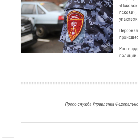
«Псковск
пскович,
упаковок 
Персона
происшес
Росгвар
полиции.
Пресс-служба Управления Федерально