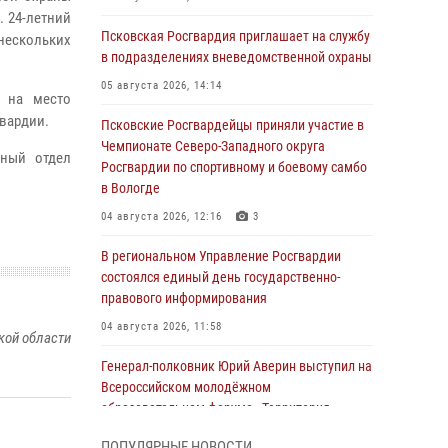
 24-летний
Псковская Росгвардия приглашает на службу
нескольких
в подразделениях вневедомственной охраны
05 августа 2026, 14:14
о на место
вардии.
Псковские Росгвардейцы приняли участие в
Чемпионате Северо-Западного округа
ьный отдел
Росгвардии по спортивному и боевому самбо
в Вологде
04 августа 2026, 12:16
3
В региональном Управление Росгвардии
состоялся единый день государственно-
правового информирования
04 августа 2026, 11:58
кой области
Генерал-полковник Юрий Аверин выступил на
Всероссийском молодёжном
образовательном форуме «Территория
смыслов»
ПОПУЛЯРНЫЕ НОВОСТИ