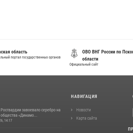
вская область
ОВО ВНГ России по Пско
льный портал государственных органов
области
Официальный сайт
И
НАВИГАЦИЯ
 Росгвардии завоевало серебро на
Новости
 общества «Динамо...
Карта сайта
26, 14:17
П