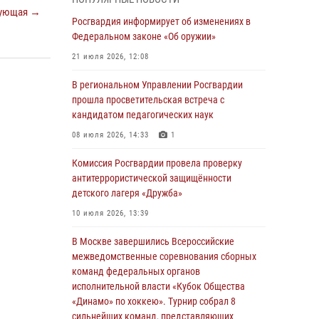
03 августа 2026, 17:21
ующая →
Росгвардия информирует об изменениях в
21 единицу оружия изъяли Псковские
Федеральном законе «Об оружии»
росгвардейцы за неделю
21 июля 2026, 12:08
03 августа 2026, 14:10
В региональном Управлении Росгвардии
Росгвардейцы принимают участие в
прошла просветительская встреча с
обеспечении общественной безопасности во
кандидатом педагогических наук
время празднования Дня ВДВ
08 июля 2026, 14:33
1
02 августа 2026, 13:28
Комиссия Росгвардии провела проверку
За минувшие сутки Псковские росгвардейцы
антитеррористической защищённости
выезжали два раза на улицу Труда
детского лагеря «Дружба»
31 июля 2026, 13:53
10 июля 2026, 13:39
В Санкт-Петербурге прошел окружной этап
В Москве завершились Всероссийские
ежегодного Всероссийского конкурса
межведомственные соревнования сборных
профессионального мастерства среди
команд федеральных органов
сотрудников вневедомственной охраны
исполнительной власти «Кубок Общества
Росгвардии, Псковские Росгвардейцы
«Динамо» по хоккею». Турнир собрал 8
одержали победу
сильнейших команд, представляющих