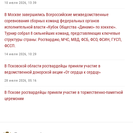
10 июля 2026, 13:39
За минувшие сутки Псковские росгвардейцы выезжали два раза на
В Москве завершились Всероссийские межведомственные
улицу Труда
соревнования сборных команд федеральных органов
31 июля 2026, 13:53
исполнительной власти «Кубок Общества «Динамо» по хоккею».
Турнир собрал 8 сильнейших команд, представляющих ключевые
В Санкт-Петербурге прошел окружной этап ежегодного
структуры страны: Росгвардию, МЧС, МВД, ФСБ, ФСО, ФСИН, ГУСП,
Всероссийского конкурса профессионального мастерства среди
ФССП.
сотрудников вневедомственной охраны Росгвардии, Псковские
Росгвардейцы одержали победу
14 июля 2026, 10:29
30 июля 2026, 05:10
3
В Псковской области росгвардейцы приняли участие в
ведомственной донорской акции «От сердца к сердцу»
28 июля 2026, 05:16
В Пскове росгвардейцы приняли участие в торжественно-памятной
церемонии
24 июля 2026, 13:59
1
В Санкт-Петербурге прошел окружной этап ежегодного
Всероссийского конкурса профессионального мастерства среди
сотрудников вневедомственной охраны Росгвардии, Псковские