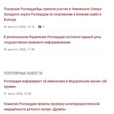
Псковские Росгвардейцы приняли участие в Чемпионате Северо-
Западного округа Росгвардии по спортивному и боевому самбо в
Вологде
04 августа 2026, 12:16
3
В региональном Управление Росгвардии состоялся единый день
государственно-правового информирования
04 августа 2026, 11:58
Генерал-полковник Юрий Аверин выступил на Всероссийском
молодёжном образовательном форуме «Территория смыслов»
03 августа 2026, 17:21
ПОПУЛЯРНЫЕ НОВОСТИ
Росгвардия информирует об изменениях в Федеральном законе «Об
21 единицу оружия изъяли Псковские росгвардейцы за неделю
оружии»
03 августа 2026, 14:10
21 июля 2026, 12:08
Росгвардейцы принимают участие в обеспечении общественной
Комиссия Росгвардии провела проверку антитеррористической
безопасности во время празднования Дня ВДВ
защищённости детского лагеря «Дружба»
02 августа 2026, 13:28