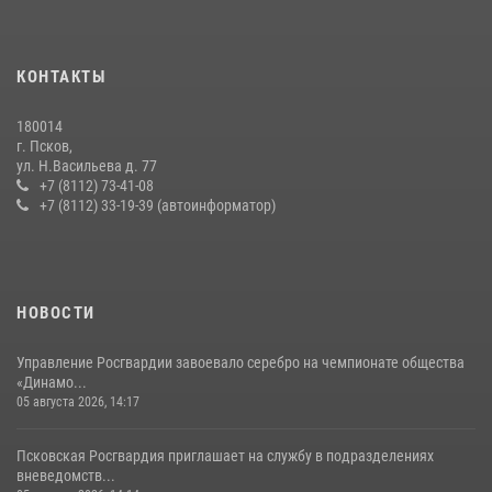
13 июля 2026, 05:29
Сотрудники вневедомственной охраны Росгвардии пресекли
КОНТАКТЫ
хищение в магазине в Пскове
16 июля 2026, 10:24
180014
г. Псков,
Сотрудники вневедомственной охраны Росгвардии за минувшие
ул. Н.Васильева д. 77
сутки пресекли в областном центре серию краж
+7 (8112) 73-41-08
+7 (8112) 33-19-39 (автоинформатор)
22 июля 2026, 10:19
Урок мужества в Пскове: росгвардейцы пообщались с ребятами в
летнем лагере
23 июля 2026, 13:19
НОВОСТИ
Управление Росгвардии завоевало серебро на чемпионате общества
«Динамо...
05 августа 2026, 14:17
Псковская Росгвардия приглашает на службу в подразделениях
вневедомств...