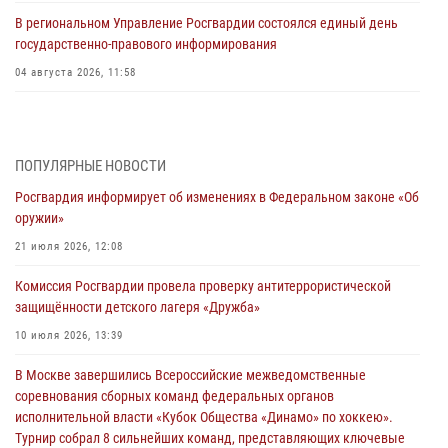
В региональном Управление Росгвардии состоялся единый день
государственно-правового информирования
04 августа 2026, 11:58
Генерал-полковник Юрий Аверин выступил на Всероссийском
молодёжном образовательном форуме «Территория смыслов»
03 августа 2026, 17:21
ПОПУЛЯРНЫЕ НОВОСТИ
Росгвардия информирует об изменениях в Федеральном законе «Об
21 единицу оружия изъяли Псковские росгвардейцы за неделю
оружии»
03 августа 2026, 14:10
21 июля 2026, 12:08
Росгвардейцы принимают участие в обеспечении общественной
Комиссия Росгвардии провела проверку антитеррористической
безопасности во время празднования Дня ВДВ
защищённости детского лагеря «Дружба»
02 августа 2026, 13:28
10 июля 2026, 13:39
За минувшие сутки Псковские росгвардейцы выезжали два раза на
В Москве завершились Всероссийские межведомственные
улицу Труда
соревнования сборных команд федеральных органов
31 июля 2026, 13:53
исполнительной власти «Кубок Общества «Динамо» по хоккею».
Турнир собрал 8 сильнейших команд, представляющих ключевые
В Санкт-Петербурге прошел окружной этап ежегодного