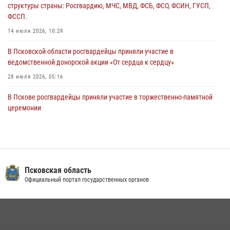
структуры страны: Росгвардию, МЧС, МВД, ФСБ, ФСО, ФСИН, ГУСП,
Всероссийского конкурса профессионального мастерства среди
ФССП.
сотрудников вневедомственной охраны Росгвардии, Псковские
Росгвардейцы одержали победу
14 июля 2026, 10:29
30 июля 2026, 05:10
3
В Псковской области росгвардейцы приняли участие в
ведомственной донорской акции «От сердца к сердцу»
28 июля 2026, 05:16
В Пскове росгвардейцы приняли участие в торжественно-памятной
церемонии
24 июля 2026, 13:59
1
В Санкт-Петербурге прошел окружной этап ежегодного
Всероссийского конкурса профессионального мастерства среди
сотрудников вневедомственной охраны Росгвардии, Псковские
Псковская область
Росгвардейцы одержали победу
Официальный портал государственных органов
30 июля 2026, 05:10
3
В Управлении Росгвардии по Псковской области состоялось
рабочее совещание