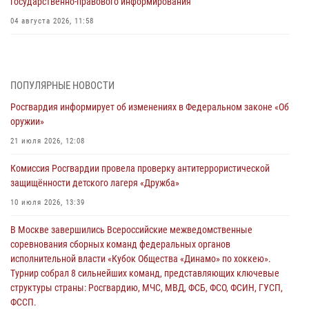
государственно-правового информирования
04 августа 2026, 11:58
Генерал-полковник Юрий Аверин выступил на Всероссийском
молодёжном образовательном форуме «Территория смыслов»
03 августа 2026, 17:21
ПОПУЛЯРНЫЕ НОВОСТИ
Росгвардия информирует об изменениях в Федеральном законе «Об
21 единицу оружия изъяли Псковские росгвардейцы за неделю
оружии»
03 августа 2026, 14:10
21 июля 2026, 12:08
Росгвардейцы принимают участие в обеспечении общественной
Комиссия Росгвардии провела проверку антитеррористической
безопасности во время празднования Дня ВДВ
защищённости детского лагеря «Дружба»
02 августа 2026, 13:28
10 июля 2026, 13:39
За минувшие сутки Псковские росгвардейцы выезжали два раза на
В Москве завершились Всероссийские межведомственные
улицу Труда
соревнования сборных команд федеральных органов
31 июля 2026, 13:53
исполнительной власти «Кубок Общества «Динамо» по хоккею».
Турнир собрал 8 сильнейших команд, представляющих ключевые
В Санкт-Петербурге прошел окружной этап ежегодного
структуры страны: Росгвардию, МЧС, МВД, ФСБ, ФСО, ФСИН, ГУСП,
Всероссийского конкурса профессионального мастерства среди
ФССП.
сотрудников вневедомственной охраны Росгвардии, Псковские