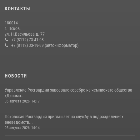
Сотрудники вневедомственной охраны Росгвардии пресекли
КОНТАКТЫ
хищение в магазине в Пскове
16 июля 2026, 10:24
180014
г. Псков,
Сотрудники вневедомственной охраны Росгвардии за минувшие
ул. Н.Васильева д. 77
сутки пресекли в областном центре серию краж
+7 (8112) 73-41-08
+7 (8112) 33-19-39 (автоинформатор)
22 июля 2026, 10:19
Урок мужества в Пскове: росгвардейцы пообщались с ребятами в
летнем лагере
23 июля 2026, 13:19
НОВОСТИ
Управление Росгвардии завоевало серебро на чемпионате общества
«Динамо...
05 августа 2026, 14:17
Псковская Росгвардия приглашает на службу в подразделениях
вневедомств...
05 августа 2026, 14:14