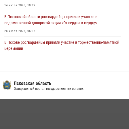
Росгвардейцы одержали победу
14 июля 2026, 10:29
30 июля 2026, 05:10
3
В Псковской области росгвардейцы приняли участие в
ведомственной донорской акции «От сердца к сердцу»
28 июля 2026, 05:16
В Пскове росгвардейцы приняли участие в торжественно-памятной
церемонии
24 июля 2026, 13:59
1
В Санкт-Петербурге прошел окружной этап ежегодного
Всероссийского конкурса профессионального мастерства среди
сотрудников вневедомственной охраны Росгвардии, Псковские
Псковская область
Росгвардейцы одержали победу
Официальный портал государственных органов
30 июля 2026, 05:10
3
В Управлении Росгвардии по Псковской области состоялось
рабочее совещание
13 июля 2026, 05:29