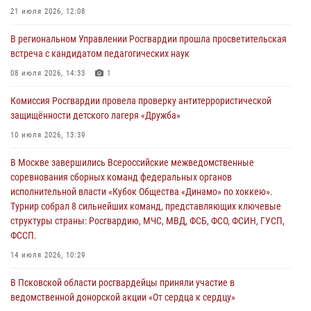
За минувшие сутки Псковские росгвардейцы выезжали два раза на
21 июля 2026, 12:08
улицу Труда
В региональном Управлении Росгвардии прошла просветительская
31 июля 2026, 13:53
встреча с кандидатом педагогических наук
В Санкт-Петербурге прошел окружной этап ежегодного
08 июля 2026, 14:33
1
Всероссийского конкурса профессионального мастерства среди
Комиссия Росгвардии провела проверку антитеррористической
сотрудников вневедомственной охраны Росгвардии, Псковские
защищённости детского лагеря «Дружба»
Росгвардейцы одержали победу
10 июля 2026, 13:39
30 июля 2026, 05:10
3
В Москве завершились Всероссийские межведомственные
Псковская Росгвардия приглашает на службу в подразделениях
соревнования сборных команд федеральных органов
вневедомственной охраны
исполнительной власти «Кубок Общества «Динамо» по хоккею».
29 июля 2026, 14:56
Турнир собрал 8 сильнейших команд, представляющих ключевые
структуры страны: Росгвардию, МЧС, МВД, ФСБ, ФСО, ФСИН, ГУСП,
ФССП.
14 июля 2026, 10:29
В Псковской области росгвардейцы приняли участие в
ведомственной донорской акции «От сердца к сердцу»