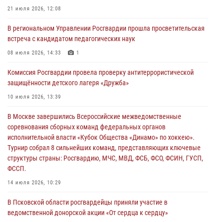
За минувшие сутки Псковские росгвардейцы выезжали два раза на
21 июля 2026, 12:08
улицу Труда
В региональном Управлении Росгвардии прошла просветительская
31 июля 2026, 13:53
встреча с кандидатом педагогических наук
В Санкт-Петербурге прошел окружной этап ежегодного
08 июля 2026, 14:33
1
Всероссийского конкурса профессионального мастерства среди
Комиссия Росгвардии провела проверку антитеррористической
сотрудников вневедомственной охраны Росгвардии, Псковские
защищённости детского лагеря «Дружба»
Росгвардейцы одержали победу
10 июля 2026, 13:39
30 июля 2026, 05:10
3
В Москве завершились Всероссийские межведомственные
Псковская Росгвардия приглашает на службу в подразделениях
соревнования сборных команд федеральных органов
вневедомственной охраны
исполнительной власти «Кубок Общества «Динамо» по хоккею».
29 июля 2026, 14:56
Турнир собрал 8 сильнейших команд, представляющих ключевые
структуры страны: Росгвардию, МЧС, МВД, ФСБ, ФСО, ФСИН, ГУСП,
ФССП.
14 июля 2026, 10:29
В Псковской области росгвардейцы приняли участие в
ведомственной донорской акции «От сердца к сердцу»