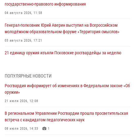
государственно-правового информирования
04 августа 2026, 11:58
Генерал-полковник Юрий Аверин выступил на Всероссийском
молодёжном образовательном форуме «Территория смыслов»
03 августа 2026, 17:21
21 единицу оружия изъяли Псковские росгвардейцы за неделю
03 августа 2026, 14:10
Росгвардейцы принимают участие в обеспечении общественной
ПОПУЛЯРНЫЕ НОВОСТИ
безопасности во время празднования Дня ВДВ
Росгвардия информирует об изменениях в Федеральном законе «Об
02 августа 2026, 13:28
оружии»
За минувшие сутки Псковские росгвардейцы выезжали два раза на
21 июля 2026, 12:08
улицу Труда
В региональном Управлении Росгвардии прошла просветительская
31 июля 2026, 13:53
встреча с кандидатом педагогических наук
В Санкт-Петербурге прошел окружной этап ежегодного
08 июля 2026, 14:33
1
Всероссийского конкурса профессионального мастерства среди