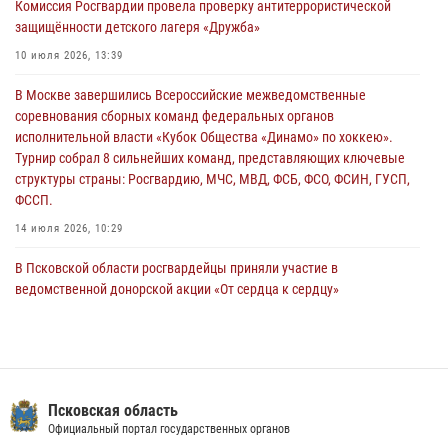
Комиссия Росгвардии провела проверку антитеррористической
сотрудников вневедомственной охраны Росгвардии, Псковские
защищённости детского лагеря «Дружба»
Росгвардейцы одержали победу
10 июля 2026, 13:39
30 июля 2026, 05:10
3
В Москве завершились Всероссийские межведомственные
Псковская Росгвардия приглашает на службу в подразделениях
соревнования сборных команд федеральных органов
вневедомственной охраны
исполнительной власти «Кубок Общества «Динамо» по хоккею».
29 июля 2026, 14:56
Турнир собрал 8 сильнейших команд, представляющих ключевые
структуры страны: Росгвардию, МЧС, МВД, ФСБ, ФСО, ФСИН, ГУСП,
ФССП.
14 июля 2026, 10:29
В Псковской области росгвардейцы приняли участие в
ведомственной донорской акции «От сердца к сердцу»
28 июля 2026, 05:16
В Управлении Росгвардии по Псковской области состоялось
рабочее совещание
13 июля 2026, 05:29
Псковская область
Официальный портал государственных органов
В Пскове росгвардейцы приняли участие в торжественно-памятной