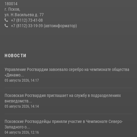
180014
г. Псков,
Сотрудники вневедомственной охраны Росгвардии пресекли
ул. Н.Васильева д. 77
хищение в магазине в Пскове
+7 (8112) 73-41-08
+7 (8112) 33-19-39 (автоинформатор)
16 июля 2026, 10:24
За минувшие сутки Псковские росгвардейцы выезжали два раза на
улицу Труда
31 июля 2026, 13:53
НОВОСТИ
Управление Росгвардии завоевало серебро на чемпионате общества
«Динамо...
05 августа 2026, 14:17
Псковская Росгвардия приглашает на службу в подразделениях
вневедомств...
05 августа 2026, 14:14
Псковские Росгвардейцы приняли участие в Чемпионате Северо-
Западного о...
04 августа 2026, 12:16