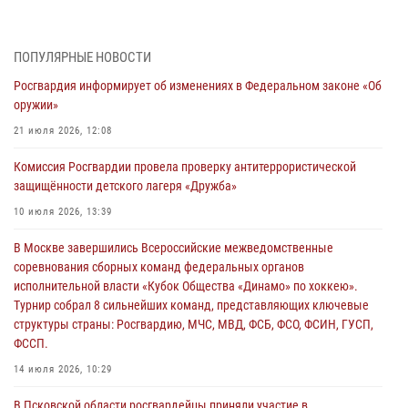
Генерал-полковник Юрий Аверин выступил на Всероссийском
молодёжном образовательном форуме «Территория смыслов»
03 августа 2026, 17:21
ПОПУЛЯРНЫЕ НОВОСТИ
Росгвардия информирует об изменениях в Федеральном законе «Об
21 единицу оружия изъяли Псковские росгвардейцы за неделю
оружии»
03 августа 2026, 14:10
21 июля 2026, 12:08
Росгвардейцы принимают участие в обеспечении общественной
Комиссия Росгвардии провела проверку антитеррористической
безопасности во время празднования Дня ВДВ
защищённости детского лагеря «Дружба»
02 августа 2026, 13:28
10 июля 2026, 13:39
За минувшие сутки Псковские росгвардейцы выезжали два раза на
В Москве завершились Всероссийские межведомственные
улицу Труда
соревнования сборных команд федеральных органов
31 июля 2026, 13:53
исполнительной власти «Кубок Общества «Динамо» по хоккею».
Турнир собрал 8 сильнейших команд, представляющих ключевые
В Санкт-Петербурге прошел окружной этап ежегодного
структуры страны: Росгвардию, МЧС, МВД, ФСБ, ФСО, ФСИН, ГУСП,
Всероссийского конкурса профессионального мастерства среди
ФССП.
сотрудников вневедомственной охраны Росгвардии, Псковские
Росгвардейцы одержали победу
14 июля 2026, 10:29
30 июля 2026, 05:10
3
В Псковской области росгвардейцы приняли участие в