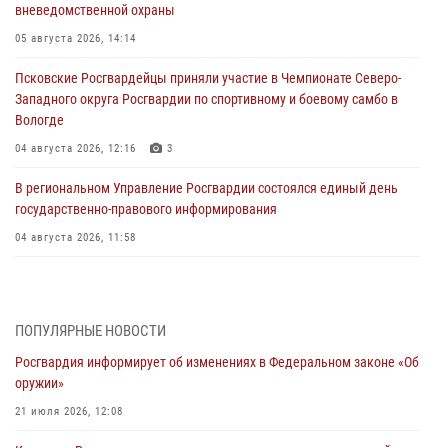
вневедомственной охраны
05 августа 2026, 14:14
Псковские Росгвардейцы приняли участие в Чемпионате Северо-
Западного округа Росгвардии по спортивному и боевому самбо в
Вологде
04 августа 2026, 12:16
3
В региональном Управление Росгвардии состоялся единый день
государственно-правового информирования
04 августа 2026, 11:58
Генерал-полковник Юрий Аверин выступил на Всероссийском
молодёжном образовательном форуме «Территория смыслов»
03 августа 2026, 17:21
ПОПУЛЯРНЫЕ НОВОСТИ
Росгвардия информирует об изменениях в Федеральном законе «Об
21 единицу оружия изъяли Псковские росгвардейцы за неделю
оружии»
03 августа 2026, 14:10
21 июля 2026, 12:08
Росгвардейцы принимают участие в обеспечении общественной