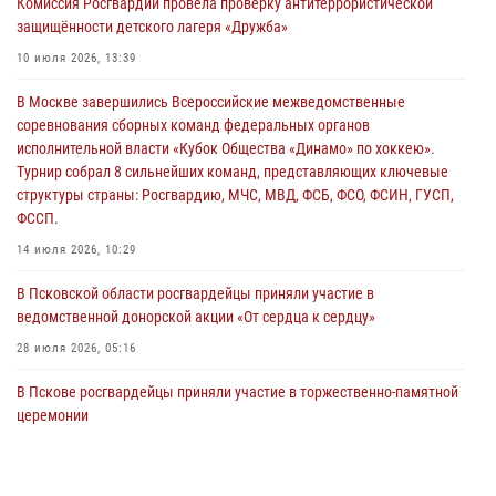
Комиссия Росгвардии провела проверку антитеррористической
безопасности во время празднования Дня ВДВ
защищённости детского лагеря «Дружба»
02 августа 2026, 13:28
10 июля 2026, 13:39
За минувшие сутки Псковские росгвардейцы выезжали два раза на
В Москве завершились Всероссийские межведомственные
улицу Труда
соревнования сборных команд федеральных органов
31 июля 2026, 13:53
исполнительной власти «Кубок Общества «Динамо» по хоккею».
Турнир собрал 8 сильнейших команд, представляющих ключевые
В Санкт-Петербурге прошел окружной этап ежегодного
структуры страны: Росгвардию, МЧС, МВД, ФСБ, ФСО, ФСИН, ГУСП,
Всероссийского конкурса профессионального мастерства среди
ФССП.
сотрудников вневедомственной охраны Росгвардии, Псковские
Росгвардейцы одержали победу
14 июля 2026, 10:29
30 июля 2026, 05:10
3
В Псковской области росгвардейцы приняли участие в
ведомственной донорской акции «От сердца к сердцу»
28 июля 2026, 05:16
В Пскове росгвардейцы приняли участие в торжественно-памятной
церемонии
24 июля 2026, 13:59
1
В Управлении Росгвардии по Псковской области состоялось