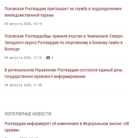
Псковская Росгвардия приглашает на службу в подразделениях
вневедомственной охраны
05 августа 2026, 14:14
Псковские Росгвардейцы приняли участие в Чемпионате Северо-
Западного округа Росгвардии по спортивному и боевому самбо в
Вологде
04 августа 2026, 12:16
3
В региональном Управление Росгвардии состоялся единый день
государственно-правового информирования
04 августа 2026, 11:58
Генерал-полковник Юрий Аверин выступил на Всероссийском
молодёжном образовательном форуме «Территория смыслов»
03 августа 2026, 17:21
ПОПУЛЯРНЫЕ НОВОСТИ
Росгвардия информирует об изменениях в Федеральном законе «Об
21 единицу оружия изъяли Псковские росгвардейцы за неделю
оружии»
03 августа 2026, 14:10