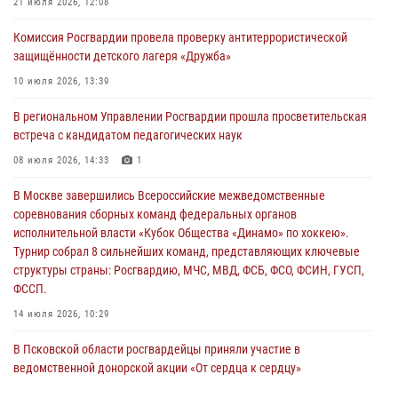
21 июля 2026, 12:08
Росгвардейцы принимают участие в обеспечении общественной
Комиссия Росгвардии провела проверку антитеррористической
безопасности во время празднования Дня ВДВ
защищённости детского лагеря «Дружба»
02 августа 2026, 13:28
10 июля 2026, 13:39
За минувшие сутки Псковские росгвардейцы выезжали два раза на
В региональном Управлении Росгвардии прошла просветительская
улицу Труда
встреча с кандидатом педагогических наук
31 июля 2026, 13:53
08 июля 2026, 14:33
1
В Санкт-Петербурге прошел окружной этап ежегодного
В Москве завершились Всероссийские межведомственные
Всероссийского конкурса профессионального мастерства среди
соревнования сборных команд федеральных органов
сотрудников вневедомственной охраны Росгвардии, Псковские
исполнительной власти «Кубок Общества «Динамо» по хоккею».
Росгвардейцы одержали победу
Турнир собрал 8 сильнейших команд, представляющих ключевые
30 июля 2026, 05:10
3
структуры страны: Росгвардию, МЧС, МВД, ФСБ, ФСО, ФСИН, ГУСП,
ФССП.
14 июля 2026, 10:29
В Псковской области росгвардейцы приняли участие в
ведомственной донорской акции «От сердца к сердцу»
28 июля 2026, 05:16