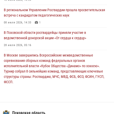
За минувшие сутки Псковские росгвардейцы выезжали два раза на
В региональном Управлении Росгвардии прошла просветительская
улицу Труда
встреча с кандидатом педагогических наук
31 июля 2026, 13:53
08 июля 2026, 14:33
1
В Санкт-Петербурге прошел окружной этап ежегодного
В Псковской области росгвардейцы приняли участие в
Всероссийского конкурса профессионального мастерства среди
ведомственной донорской акции «От сердца к сердцу»
сотрудников вневедомственной охраны Росгвардии, Псковские
Росгвардейцы одержали победу
28 июля 2026, 05:16
30 июля 2026, 05:10
3
В Москве завершились Всероссийские межведомственные
соревнования сборных команд федеральных органов
исполнительной власти «Кубок Общества «Динамо» по хоккею».
Турнир собрал 8 сильнейших команд, представляющих ключевые
структуры страны: Росгвардию, МЧС, МВД, ФСБ, ФСО, ФСИН, ГУСП,
ФССП.
14 июля 2026, 10:29
В Пскове росгвардейцы приняли участие в торжественно-памятной
церемонии
24 июля 2026, 13:59
1
Псковская область