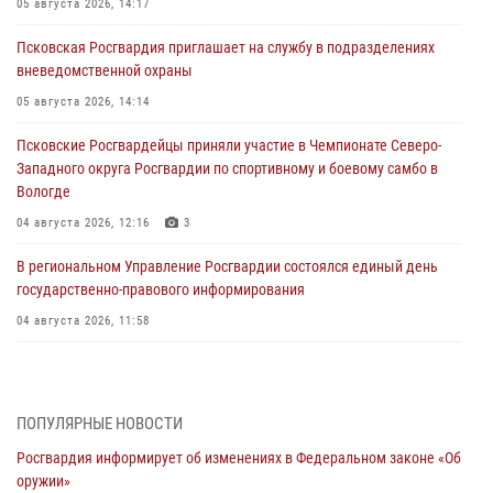
05 августа 2026, 14:17
Псковская Росгвардия приглашает на службу в подразделениях
вневедомственной охраны
05 августа 2026, 14:14
Псковские Росгвардейцы приняли участие в Чемпионате Северо-
Западного округа Росгвардии по спортивному и боевому самбо в
Вологде
04 августа 2026, 12:16
3
В региональном Управление Росгвардии состоялся единый день
государственно-правового информирования
04 августа 2026, 11:58
Генерал-полковник Юрий Аверин выступил на Всероссийском
молодёжном образовательном форуме «Территория смыслов»
03 августа 2026, 17:21
ПОПУЛЯРНЫЕ НОВОСТИ
Росгвардия информирует об изменениях в Федеральном законе «Об
21 единицу оружия изъяли Псковские росгвардейцы за неделю
оружии»