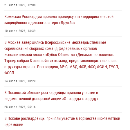
03 августа 2026, 14:10
21 июля 2026, 12:08
Росгвардейцы принимают участие в обеспечении общественной
Комиссия Росгвардии провела проверку антитеррористической
безопасности во время празднования Дня ВДВ
защищённости детского лагеря «Дружба»
02 августа 2026, 13:28
10 июля 2026, 13:39
За минувшие сутки Псковские росгвардейцы выезжали два раза на
В Москве завершились Всероссийские межведомственные
улицу Труда
соревнования сборных команд федеральных органов
31 июля 2026, 13:53
исполнительной власти «Кубок Общества «Динамо» по хоккею».
Турнир собрал 8 сильнейших команд, представляющих ключевые
В Санкт-Петербурге прошел окружной этап ежегодного
структуры страны: Росгвардию, МЧС, МВД, ФСБ, ФСО, ФСИН, ГУСП,
Всероссийского конкурса профессионального мастерства среди
ФССП.
сотрудников вневедомственной охраны Росгвардии, Псковские
Росгвардейцы одержали победу
14 июля 2026, 10:29
30 июля 2026, 05:10
3
В Псковской области росгвардейцы приняли участие в
ведомственной донорской акции «От сердца к сердцу»
28 июля 2026, 05:16
В Пскове росгвардейцы приняли участие в торжественно-памятной
церемонии