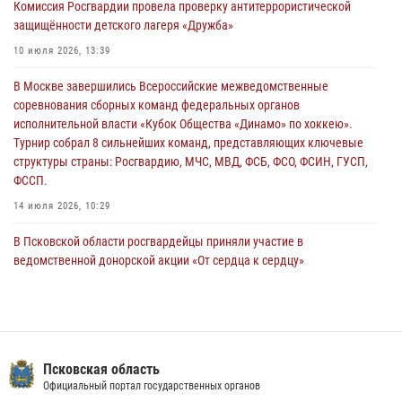
Комиссия Росгвардии провела проверку антитеррористической
сотрудников вневедомственной охраны Росгвардии, Псковские
защищённости детского лагеря «Дружба»
Росгвардейцы одержали победу
10 июля 2026, 13:39
30 июля 2026, 05:10
3
В Москве завершились Всероссийские межведомственные
Псковская Росгвардия приглашает на службу в подразделениях
соревнования сборных команд федеральных органов
вневедомственной охраны
исполнительной власти «Кубок Общества «Динамо» по хоккею».
29 июля 2026, 14:56
Турнир собрал 8 сильнейших команд, представляющих ключевые
структуры страны: Росгвардию, МЧС, МВД, ФСБ, ФСО, ФСИН, ГУСП,
ФССП.
14 июля 2026, 10:29
В Псковской области росгвардейцы приняли участие в
ведомственной донорской акции «От сердца к сердцу»
28 июля 2026, 05:16
В Управлении Росгвардии по Псковской области состоялось
рабочее совещание
13 июля 2026, 05:29
Псковская область
Официальный портал государственных органов
В Пскове росгвардейцы приняли участие в торжественно-памятной