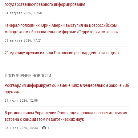
государственно-правового информирования
04 августа 2026, 11:58
Генерал-полковник Юрий Аверин выступил на Всероссийском
молодёжном образовательном форуме «Территория смыслов»
03 августа 2026, 17:21
21 единицу оружия изъяли Псковские росгвардейцы за неделю
03 августа 2026, 14:10
Росгвардейцы принимают участие в обеспечении общественной
ПОПУЛЯРНЫЕ НОВОСТИ
безопасности во время празднования Дня ВДВ
Росгвардия информирует об изменениях в Федеральном законе «Об
02 августа 2026, 13:28
оружии»
За минувшие сутки Псковские росгвардейцы выезжали два раза на
21 июля 2026, 12:08
улицу Труда
В региональном Управлении Росгвардии прошла просветительская
31 июля 2026, 13:53
встреча с кандидатом педагогических наук
В Санкт-Петербурге прошел окружной этап ежегодного
08 июля 2026, 14:33
1
Всероссийского конкурса профессионального мастерства среди