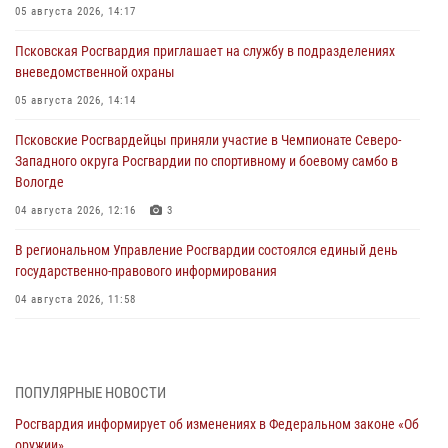
05 августа 2026, 14:17
Псковская Росгвардия приглашает на службу в подразделениях
вневедомственной охраны
05 августа 2026, 14:14
Псковские Росгвардейцы приняли участие в Чемпионате Северо-
Западного округа Росгвардии по спортивному и боевому самбо в
Вологде
04 августа 2026, 12:16
3
В региональном Управление Росгвардии состоялся единый день
государственно-правового информирования
04 августа 2026, 11:58
Генерал-полковник Юрий Аверин выступил на Всероссийском
молодёжном образовательном форуме «Территория смыслов»
03 августа 2026, 17:21
ПОПУЛЯРНЫЕ НОВОСТИ
Росгвардия информирует об изменениях в Федеральном законе «Об
21 единицу оружия изъяли Псковские росгвардейцы за неделю
оружии»