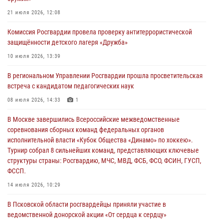
03 августа 2026, 14:10
21 июля 2026, 12:08
Росгвардейцы принимают участие в обеспечении общественной
Комиссия Росгвардии провела проверку антитеррористической
безопасности во время празднования Дня ВДВ
защищённости детского лагеря «Дружба»
02 августа 2026, 13:28
10 июля 2026, 13:39
За минувшие сутки Псковские росгвардейцы выезжали два раза на
В региональном Управлении Росгвардии прошла просветительская
улицу Труда
встреча с кандидатом педагогических наук
31 июля 2026, 13:53
08 июля 2026, 14:33
1
В Санкт-Петербурге прошел окружной этап ежегодного
В Москве завершились Всероссийские межведомственные
Всероссийского конкурса профессионального мастерства среди
соревнования сборных команд федеральных органов
сотрудников вневедомственной охраны Росгвардии, Псковские
исполнительной власти «Кубок Общества «Динамо» по хоккею».
Росгвардейцы одержали победу
Турнир собрал 8 сильнейших команд, представляющих ключевые
30 июля 2026, 05:10
3
структуры страны: Росгвардию, МЧС, МВД, ФСБ, ФСО, ФСИН, ГУСП,
ФССП.
14 июля 2026, 10:29
В Псковской области росгвардейцы приняли участие в
ведомственной донорской акции «От сердца к сердцу»