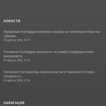
Сотрудники вневедомственной охраны Росгвардии за минувшие
сутки пресекли в областном центре серию краж
22 июля 2026, 10:19
НОВОСТИ
Управление Росгвардии завоевало серебро на чемпионате общества
«Динамо...
05 августа 2026, 14:17
Псковская Росгвардия приглашает на службу в подразделениях
вневедомств...
05 августа 2026, 14:14
Псковские Росгвардейцы приняли участие в Чемпионате Северо-
Западного о...
04 августа 2026, 12:16
НАВИГАЦИЯ