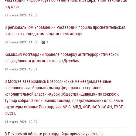
Росгвардия информирует об изменениях в Федеральном законе «Об
02 августа 2026, 13:28
оружии»
За минувшие сутки Псковские росгвардейцы выезжали два раза на
21 июля 2026, 12:08
улицу Труда
В региональном Управлении Росгвардии прошла просветительская
31 июля 2026, 13:53
встреча с кандидатом педагогических наук
В Санкт-Петербурге прошел окружной этап ежегодного
08 июля 2026, 14:33
1
Всероссийского конкурса профессионального мастерства среди
Комиссия Росгвардии провела проверку антитеррористической
сотрудников вневедомственной охраны Росгвардии, Псковские
защищённости детского лагеря «Дружба»
Росгвардейцы одержали победу
10 июля 2026, 13:39
30 июля 2026, 05:10
3
В Москве завершились Всероссийские межведомственные
Псковская Росгвардия приглашает на службу в подразделениях
соревнования сборных команд федеральных органов
вневедомственной охраны
исполнительной власти «Кубок Общества «Динамо» по хоккею».
29 июля 2026, 14:56
Турнир собрал 8 сильнейших команд, представляющих ключевые
структуры страны: Росгвардию, МЧС, МВД, ФСБ, ФСО, ФСИН, ГУСП,
ФССП.
14 июля 2026, 10:29
В Псковской области росгвардейцы приняли участие в