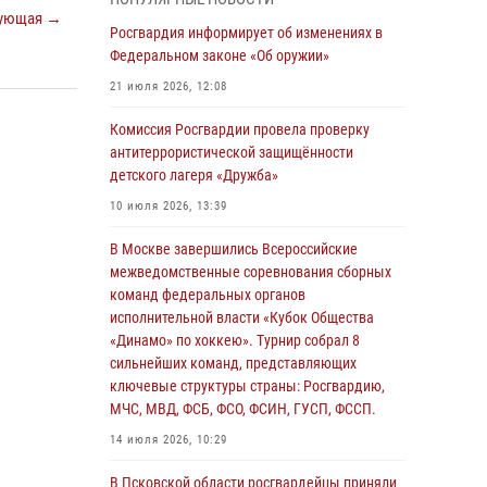
04 августа 2026, 11:58
ующая →
Росгвардия информирует об изменениях в
Генерал-полковник Юрий Аверин выступил на
Федеральном законе «Об оружии»
Всероссийском молодёжном
21 июля 2026, 12:08
образовательном форуме «Территория
смыслов»
Комиссия Росгвардии провела проверку
антитеррористической защищённости
03 августа 2026, 17:21
детского лагеря «Дружба»
21 единицу оружия изъяли Псковские
10 июля 2026, 13:39
росгвардейцы за неделю
В Москве завершились Всероссийские
03 августа 2026, 14:10
межведомственные соревнования сборных
Росгвардейцы принимают участие в
команд федеральных органов
обеспечении общественной безопасности во
исполнительной власти «Кубок Общества
время празднования Дня ВДВ
«Динамо» по хоккею». Турнир собрал 8
сильнейших команд, представляющих
02 августа 2026, 13:28
ключевые структуры страны: Росгвардию,
МЧС, МВД, ФСБ, ФСО, ФСИН, ГУСП, ФССП.
За минувшие сутки Псковские росгвардейцы
выезжали два раза на улицу Труда
14 июля 2026, 10:29
31 июля 2026, 13:53
В Псковской области росгвардейцы приняли