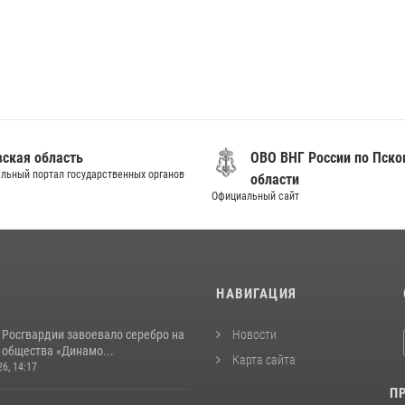
вская область
ОВО ВНГ России по Пско
льный портал государственных органов
области
Официальный сайт
И
НАВИГАЦИЯ
 Росгвардии завоевало серебро на
Новости
 общества «Динамо...
Карта сайта
26, 14:17
П