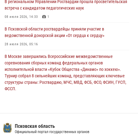
В региональном Управлении Росгвардии прошла просветительская
улицу Труда
встреча с кандидатом педагогических наук
31 июля 2026, 13:53
08 июля 2026, 14:33
1
В Санкт-Петербурге прошел окружной этап ежегодного
В Псковской области росгвардейцы приняли участие в
Всероссийского конкурса профессионального мастерства среди
ведомственной донорской акции «От сердца к сердцу»
сотрудников вневедомственной охраны Росгвардии, Псковские
Росгвардейцы одержали победу
28 июля 2026, 05:16
30 июля 2026, 05:10
3
В Москве завершились Всероссийские межведомственные
соревнования сборных команд федеральных органов
исполнительной власти «Кубок Общества «Динамо» по хоккею».
Турнир собрал 8 сильнейших команд, представляющих ключевые
структуры страны: Росгвардию, МЧС, МВД, ФСБ, ФСО, ФСИН, ГУСП,
ФССП.
14 июля 2026, 10:29
В Пскове росгвардейцы приняли участие в торжественно-памятной
церемонии
24 июля 2026, 13:59
1
Псковская область
Официальный портал государственных органов
В Управлении Росгвардии по Псковской области состоялось