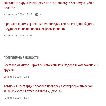
Западного округа Росгвардии по спортивному и боевому самбо в
Вологде
04 августа 2026, 12:16
3
В региональном Управление Росгвардии состоялся единый день
государственно-правового информирования
04 августа 2026, 11:58
Генерал-полковник Юрий Аверин выступил на Всероссийском
молодёжном образовательном форуме «Территория смыслов»
03 августа 2026, 17:21
ПОПУЛЯРНЫЕ НОВОСТИ
Росгвардия информирует об изменениях в Федеральном законе «Об
21 единицу оружия изъяли Псковские росгвардейцы за неделю
оружии»
03 августа 2026, 14:10
21 июля 2026, 12:08
Росгвардейцы принимают участие в обеспечении общественной
Комиссия Росгвардии провела проверку антитеррористической
безопасности во время празднования Дня ВДВ
защищённости детского лагеря «Дружба»
02 августа 2026, 13:28
10 июля 2026, 13:39
За минувшие сутки Псковские росгвардейцы выезжали два раза на