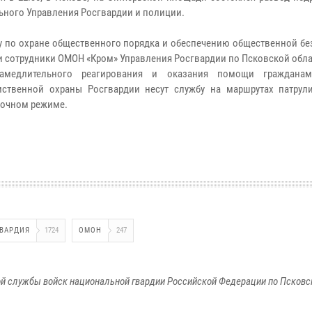
ьного Управления Росгвардии и полиции.
у по охране общественного порядка и обеспечению общественной бе
и сотрудники ОМОН «Кром» Управления Росгвардии по Псковской обла
амедлительного реагирования и оказания помощи гражданам
ственной охраны Росгвардии несут службу на маршрутах патрул
точном режиме.
ВАРДИЯ
1724
ОМОН
247
й службы войск национальной гвардии Российской Федерации по Псковс