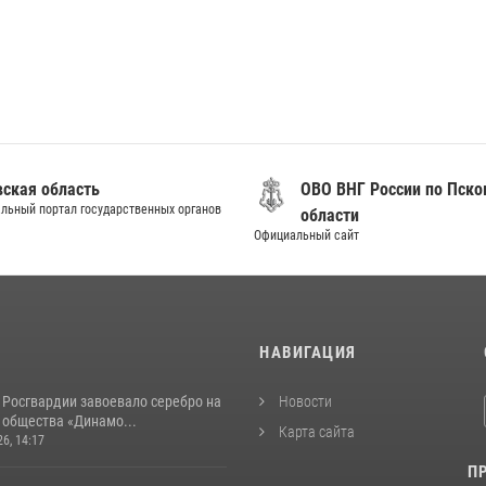
вская область
ОВО ВНГ России по Пско
льный портал государственных органов
области
Официальный сайт
И
НАВИГАЦИЯ
 Росгвардии завоевало серебро на
Новости
 общества «Динамо...
Карта сайта
26, 14:17
П