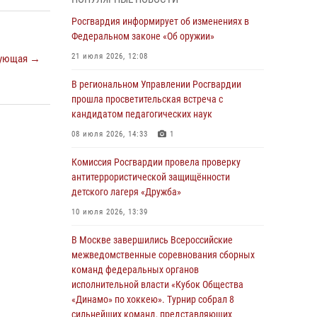
03 августа 2026, 17:21
Росгвардия информирует об изменениях в
21 единицу оружия изъяли Псковские
Федеральном законе «Об оружии»
росгвардейцы за неделю
21 июля 2026, 12:08
ующая →
03 августа 2026, 14:10
В региональном Управлении Росгвардии
Росгвардейцы принимают участие в
прошла просветительская встреча с
обеспечении общественной безопасности во
кандидатом педагогических наук
время празднования Дня ВДВ
08 июля 2026, 14:33
1
02 августа 2026, 13:28
Комиссия Росгвардии провела проверку
За минувшие сутки Псковские росгвардейцы
антитеррористической защищённости
выезжали два раза на улицу Труда
детского лагеря «Дружба»
31 июля 2026, 13:53
10 июля 2026, 13:39
В Санкт-Петербурге прошел окружной этап
В Москве завершились Всероссийские
ежегодного Всероссийского конкурса
межведомственные соревнования сборных
профессионального мастерства среди
команд федеральных органов
сотрудников вневедомственной охраны
исполнительной власти «Кубок Общества
Росгвардии, Псковские Росгвардейцы
«Динамо» по хоккею». Турнир собрал 8
одержали победу
сильнейших команд, представляющих