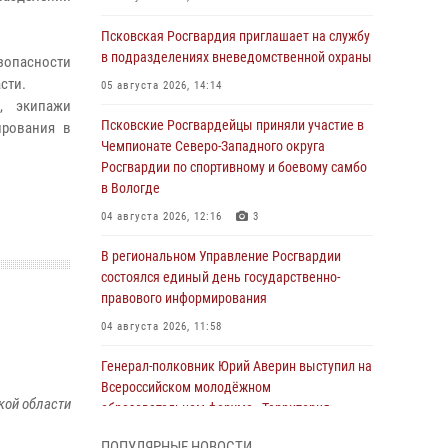
Псковская Росгвардия приглашает на службу
в подразделениях вневедомственной охраны
зопасности
сти.
05 августа 2026, 14:14
, экипажи
Псковские Росгвардейцы приняли участие в
ирования в
Чемпионате Северо-Западного округа
Росгвардии по спортивному и боевому самбо
в Вологде
04 августа 2026, 12:16
3
В региональном Управление Росгвардии
состоялся единый день государственно-
правового информирования
04 августа 2026, 11:58
Генерал-полковник Юрий Аверин выступил на
Всероссийском молодёжном
кой области
образовательном форуме «Территория
смыслов»
ПОПУЛЯРНЫЕ НОВОСТИ