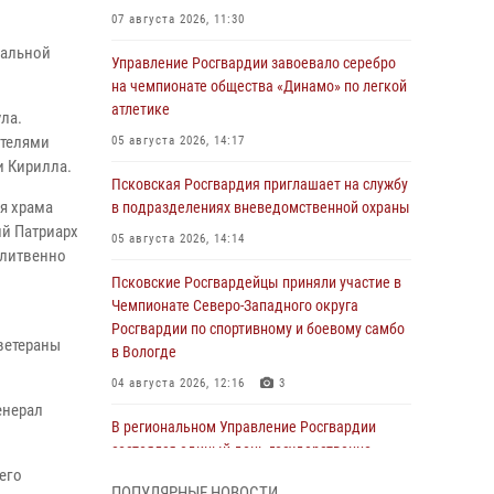
07 августа 2026, 11:30
нальной
Управление Росгвардии завоевало серебро
на чемпионате общества «Динамо» по легкой
атлетике
ла.
ителями
05 августа 2026, 14:17
и Кирилла.
Псковская Росгвардия приглашает на службу
я храма
в подразделениях вневедомственной охраны
й Патриарх
05 августа 2026, 14:14
олитвенно
Псковские Росгвардейцы приняли участие в
Чемпионате Северо-Западного округа
Росгвардии по спортивному и боевому самбо
ветераны
в Вологде
04 августа 2026, 12:16
3
енерал
В региональном Управление Росгвардии
состоялся единый день государственно-
правового информирования
его
ПОПУЛЯРНЫЕ НОВОСТИ