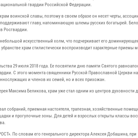
 национальной гвардии Российской Федерации.
храм воинской славы, поэтому в своем образе он несет черты, ассоц
 поддерживают главу, напоминающую шлемы русских богатырей. Бел
в Росгвардии.
на небольшой искусственный холм, что подчеркивает его доминирующе
 убранстве храм стилистически воспроизводит характерные приемы 
ельства 29 июля 2018 года. Ее посвятили дню памяти Святого равноап
ардии. С этого момента священники Русской Православной Церкви н
ннослужащих и членов их семей, но и всех прихожан.
рея Максима Беликова, храм уже стал одним из центров духовности 
ал собраний, приемная настоятеля, трапезная, хозяйственные помещ
адки и прогулочные зоны. Для детей и взрослых открыты классы во
ва.
ОСТ». По словам его генерального директора Алексея Добашина, при