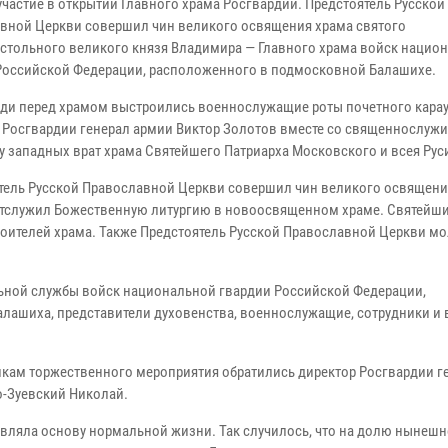
участие в открытии Главного храма Росгвардии. Предстоятель Русской
вной Церкви совершил чин великого освящения храма святого
стольного великого князя Владимира — Главного храма войск нацио
Российской Федерации, расположенного в подмосковной Балашихе.
ди перед храмом выстроились военнослужащие роты почетного карау
 Росгвардии генерал армии Виктор Золотов вместе со священнослуж
 у западных врат храма Святейшего Патриарха Московского и всея Рус
тель Русской Православной Церкви совершил чин великого освящени
отслужил Божественную литургию в новоосвященном храме. Святейши
оителей храма. Также Предстоятель Русской Православной Церкви м
ьной службы войск национальной гвардии Российской Федерации,
алашиха, представители духовенства, военнослужащие, сотрудники и 
икам торжественного мероприятия обратились директор Росгвардии г
о-Зуевский Николай.
тавляла основу нормальной жизни. Так случилось, что на долю нынешн