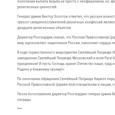
поколения выпала борьба не просто с неофашизмом, но, ф
религиозных ценностей.
Генерал армии Виктор Золотов отметил, что русское воинств
трехсот священнослужителей различных конфессий являют
двадцати религиозных объектов.
Директор Росгвардии сказал, что Русская Православная 
мир, вдохновляет защитников России, наполняет сердца л
В ходе торжественного мероприятия Святейший Патриарх К
завершение Святейший Патриарх Московский и всея Руси К
праздником! И пусть Господь хранит Отечество наше, град н
Родине и ближнему своему!»
По окончании обращения Святейший Патриарх Кирилл перед
Русской Православной Церкви благотворителям и лицам, о
После богослужения директор Росгвардии генерал армии 
награды.
***