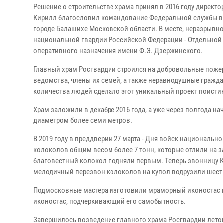
Решение о строительстве храма принял в 2016 году директо
Кирилл благословил командование Федеральной службы во
городе Балашихе Московской области. В месте, неразрывн
национальной гвардии Российской Федерации - Отдельной
оперативного назначения имени Ф.Э. Дзержинского.
Главный храм Росгвардии строился на добровольные поже
ведомства, члены их семей, а также неравнодушные гражд
количества людей сделало этот уникальный проект поисти
Храм заложили в декабре 2016 года, а уже через полгода на
диаметром более семи метров.
В 2019 году в преддверии 27 марта - Дня войск националь
колоколов общим весом более 7 тонн, которые отлили на 
благовестный колокол подняли первым. Теперь звонницу Кн
мелодичный перезвон колоколов на купол водрузили шест
Подмосковные мастера изготовили мраморный иконостас п
иконостас, подчеркивающий его самобытность.
Завершилось возведение главного храма Росгвардии летом