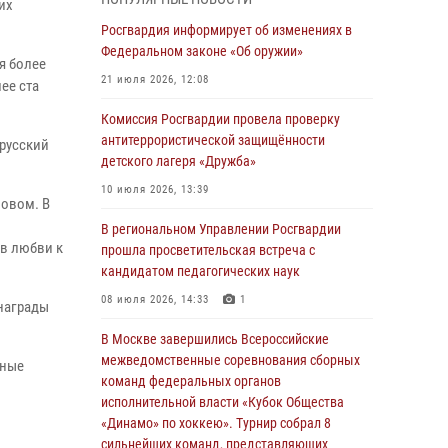
их
04 августа 2026, 11:58
Росгвардия информирует об изменениях в
Генерал-полковник Юрий Аверин выступил на
Федеральном законе «Об оружии»
я более
Всероссийском молодёжном
21 июля 2026, 12:08
ее ста
образовательном форуме «Территория
смыслов»
Комиссия Росгвардии провела проверку
антитеррористической защищённости
03 августа 2026, 17:21
русский
детского лагеря «Дружба»
21 единицу оружия изъяли Псковские
10 июля 2026, 13:39
росгвардейцы за неделю
ловом. В
В региональном Управлении Росгвардии
03 августа 2026, 14:10
 в любви к
прошла просветительская встреча с
Росгвардейцы принимают участие в
кандидатом педагогических наук
обеспечении общественной безопасности во
08 июля 2026, 14:33
1
награды
время празднования Дня ВДВ
В Москве завершились Всероссийские
02 августа 2026, 13:28
межведомственные соревнования сборных
нные
За минувшие сутки Псковские росгвардейцы
команд федеральных органов
выезжали два раза на улицу Труда
исполнительной власти «Кубок Общества
«Динамо» по хоккею». Турнир собрал 8
31 июля 2026, 13:53
сильнейших команд, представляющих