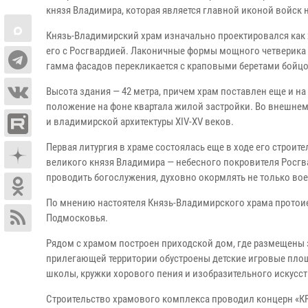
князя Владимира, которая является главной иконой войск
Князь-Владимирский храм изначально проектировался как 
его с Росгвардией. Лаконичные формы мощного четверика
гамма фасадов перекликается с краповыми беретами бойцо
Высота здания — 42 метра, причем храм поставлен еще и 
положение на фоне квартала жилой застройки. Во внешнем
и владимирской архитектуры XIV-XV веков.
Первая литургия в храме состоялась еще в ходе его строит
великого князя Владимира — небесного покровителя Росгв
проводить богослужения, духовно окормлять не только вое
По мнению настоятеля Князь-Владимирского храма протоие
Подмосковья.
Рядом с храмом построен приходской дом, где размещены з
прилегающей территории обустроены детские игровые площ
школы, кружки хорового пения и изобразительного искусст
Строительство храмового комплекса проводил концерн «КР