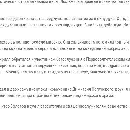
актически, с противниками веры. Людьми, которые не приемлют никак
о всегда опиралось на веру, чувство патриотизма и силу духа. Сегодн
ся духовными наставниками росгвардейцев. В войсках действуют бол
Церковь выполняет особую миссию. Она сплачивает многомиллионный 
юдей созидательной верой и вдохновляет на совершение добрых дел.
ирилл обратился к участникам богослужения с Первосвятительским с
ирилл напутствовал верующих: «Всех вас, дорогие мои, поздравляю с
аш Москву, землю нашу и каждого из нас в вере, благочестии, чистоте,
ал в дар храму икону великомученика Димитрия Солунского, вручил 
тличившимся при строительстве Князь-Владимирского храма.
Виктор Золотов вручил строителям и священнослужителям ведомстве