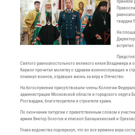
приняли 
Правосла
равноапо
гвардии 
На площа
Директор
встретил
Предстоя
Святого равноапостольного великого князя Владимира и 
Кирилл прочитал молитву о здравии военнослужащих и стр
помянул воинов, отдавших жизнь за веру и Отечество.
На богослужении присутствовали члены Коллегии Федерал
администрации Московской области и городского округа Б
Росгвардии, благотворители и строители храма.
По окончании литургии с приветственным словом к участн
армии Виктор Золотов и епископ Балашихинский и Орехов
Глава ведомства подчеркнул, что во все времена вера сос