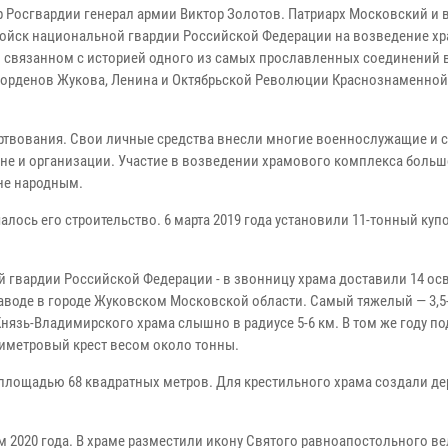
р Росгвардии генерал армии Виктор Золотов. Патриарх Московский и 
йск национальной гвардии Российской Федерации на возведение хр
о связанном с историей одного из самых прославленных соединений 
 орденов Жукова, Ленина и Октябрьской Революции Краснознаменно
ртвования. Свои личные средства внесли многие военнослужащие и 
ане и организации. Участие в возведении храмового комплекса боль
не народным.
чалось его строительство. 6 марта 2019 года установили 11-тонный купо
ной гвардии Российской Федерации - в звонницу храма доставили 14 о
заводе в городе Жуковском Московской области. Самый тяжелый — 3,
язь-Владимирского храма слышно в радиусе 5-6 км. В том же году по
иметровый крест весом около тонны.
лощадью 68 квадратных метров. Для крестильного храма создали д
 2020 года. В храме разместили икону Святого равноапостольного в