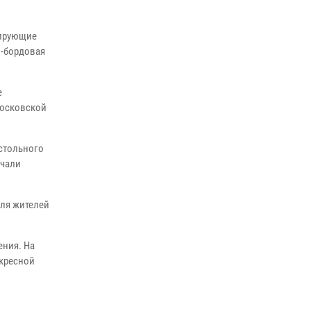
сотрудников вневедомственной охраны
Росгвардии, Псковские Росгвардейцы
иирующие
одержали победу
о-бордовая
30 июля 2026, 05:10
3
Сотрудники вневедомственной охраны
е
Росгвардии за минувшие сутки пресекли в
московской
областном центре серию краж
22 июля 2026, 10:19
остольного
Сотрудники вневедомственной охраны
ачали
Росгвардии пресекли хищение в магазине в
Пскове
для жителей
16 июля 2026, 10:24
ения. На
скресной