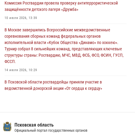
Комиссия Росгвардии провела проверку антитеррористической
улицу Труда
защищённости детского лагеря «Дружба»
31 июля 2026, 13:53
10 июля 2026, 13:39
В Санкт-Петербурге прошел окружной этап ежегодного
В Москве завершились Всероссийские межведомственные
Всероссийского конкурса профессионального мастерства среди
соревнования сборных команд федеральных органов
сотрудников вневедомственной охраны Росгвардии, Псковские
исполнительной власти «Кубок Общества «Динамо» по хоккею».
Росгвардейцы одержали победу
Турнир собрал 8 сильнейших команд, представляющих ключевые
30 июля 2026, 05:10
3
структуры страны: Росгвардию, МЧС, МВД, ФСБ, ФСО, ФСИН, ГУСП,
ФССП.
14 июля 2026, 10:29
В Псковской области росгвардейцы приняли участие в
ведомственной донорской акции «От сердца к сердцу»
28 июля 2026, 05:16
В Пскове росгвардейцы приняли участие в торжественно-памятной
церемонии
24 июля 2026, 13:59
1
Псковская область
Официальный портал государственных органов