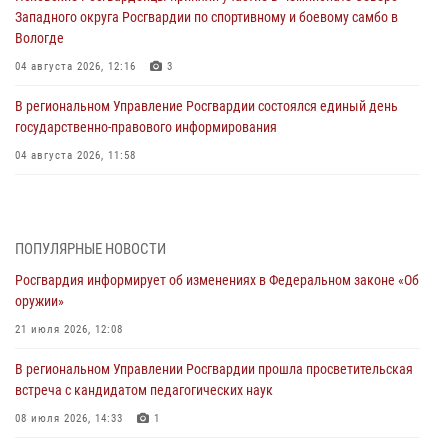
Западного округа Росгвардии по спортивному и боевому самбо в
Вологде
04 августа 2026, 12:16
3
В региональном Управление Росгвардии состоялся единый день
государственно-правового информирования
04 августа 2026, 11:58
Генерал-полковник Юрий Аверин выступил на Всероссийском
молодёжном образовательном форуме «Территория смыслов»
03 августа 2026, 17:21
ПОПУЛЯРНЫЕ НОВОСТИ
Росгвардия информирует об изменениях в Федеральном законе «Об
21 единицу оружия изъяли Псковские росгвардейцы за неделю
оружии»
03 августа 2026, 14:10
21 июля 2026, 12:08
Росгвардейцы принимают участие в обеспечении общественной
В региональном Управлении Росгвардии прошла просветительская
безопасности во время празднования Дня ВДВ
встреча с кандидатом педагогических наук
02 августа 2026, 13:28
08 июля 2026, 14:33
1
За минувшие сутки Псковские росгвардейцы выезжали два раза на